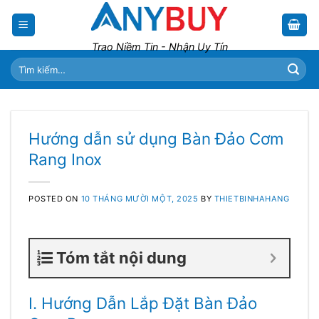
Skip
to
content
Trao Niềm Tin - Nhận Uy Tín
Tìm
kiếm:
Hướng dẫn sử dụng Bàn Đảo Cơm
Rang Inox
POSTED ON
10 THÁNG MƯỜI MỘT, 2025
BY
THIETBINHAHANG
Tóm tắt nội dung
I. Hướng Dẫn Lắp Đặt Bàn Đảo