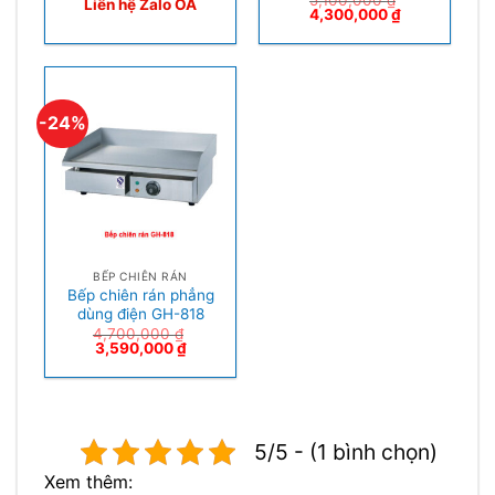
5,100,000
₫
Liên hệ Zalo OA
4,300,000
₫
-24%
BẾP CHIÊN RÁN
Bếp chiên rán phẳng
dùng điện GH-818
4,700,000
₫
3,590,000
₫
5/5 - (1 bình chọn)
Xem thêm: