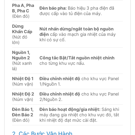
Pha A, Pha
Đèn báo pha:
Báo hiệu 3 pha điện đã
B, Pha C
được cấp vào tủ điện của máy.
(Đèn đỏ)
Dừng
Nút nhấn dừng/ngắt toàn bộ nguồn
Khẩn Cấp
điện
cấp vào mạch gia nhiệt của máy
(Nút đỏ
khi có sự cố.
lớn)
Nguồn 1,
Nguồn 2
Công tắc Bật/Tắt nguồn nhiệt chính
(Nút xanh
cho từng khu vực nấu.
lá)
Nhiệt Độ 1
Điều chỉnh nhiệt độ
cho khu vực Panel
(Núm vặn)
1/Nguồn 1.
Nhiệt Độ 2
Điều chỉnh nhiệt độ
cho khu vực Panel
(Núm vặn)
2/Nguồn 2.
Đèn Báo 1,
Đèn báo hoạt động/gia nhiệt:
Sáng khi
Đèn Báo 2
máy đang gia nhiệt cho khu vực đó, tắt
(Đèn đỏ)
khi nhiệt độ đạt mức cài đặt.
2. Các Bước Vận Hành