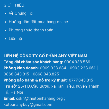
GIỚI THIỆU
Về Chúng Tôi
Hướng dẫn đặt mua hàng online
Phương thức thanh toán
Liên hệ
LIÊN HỆ CÔNG TY CỔ PHẦN ANY VIỆT NAM
Tổng đài chăm sóc khách hàng:
0904.938.569
Phòng kinh doanh
: 0969.938.684 | 0903.228.661 |
0868.843.815 | 0868.843.825
Phòng bảo hành & hỗ trợ kỹ thuật
: 0777.843.815
Trụ sở
: 25/1 Đ.Cầu Bươu, xã Tân Triều, huyện Thanh
Trì, Hà Nội
Email
: cskh@thietbinhahang.org ;
ketoananybuy@gmail.com