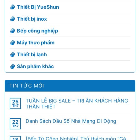
Thiết Bị YueShun
Thiết bị inox
Bếp công nghiệp
Máy thực phẩm
Thiết bị lạnh
Sản phẩm khác
TIN TỨC MỚI
TUẦN LỄ BIG SALE – TRI ÂN KHÁCH HÀNG
25
Th7
THÂN THIẾT
Danh Sách Đầu Số Nhà Mạng Di Động
22
Th7
[Bếp Từ Công Nghiệp] Thử thách món “Gà
18