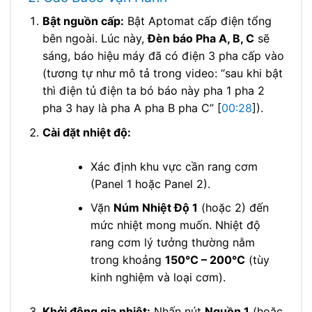
Bật nguồn cấp:
Bật Aptomat cấp điện tổng
bên ngoài. Lúc này,
Đèn báo Pha A, B, C
sẽ
sáng, báo hiệu máy đã có điện 3 pha cấp vào
(tương tự như mô tả trong video: “sau khi bật
thì điện tủ điện ta bó báo này pha 1 pha 2
pha 3 hay là pha A pha B pha C” [
00:28
]).
Cài đặt nhiệt độ:
Xác định khu vực cần rang cơm
(Panel 1 hoặc Panel 2).
Vặn
Núm Nhiệt Độ 1
(hoặc 2) đến
mức nhiệt mong muốn. Nhiệt độ
rang cơm lý tưởng thường nằm
trong khoảng
150°C – 200°C
(tùy
kinh nghiệm và loại cơm).
Khởi động gia nhiệt:
Nhấn nút
Nguồn 1
(hoặc