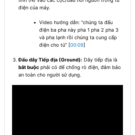
tính (N) vào các cọc/đầu nối nguồn trong tủ
điện của máy.
Video hướng dẫn: “chúng ta đấu
điện ba pha này pha 1 pha 2 pha 3
và pha lạnh rồi chúng ta cung cấp
điện cho tủ” [
00:09
]
Đấu dây Tiếp địa (Ground):
Dây tiếp địa là
bắt buộc
phải có để chống rò điện, đảm bảo
an toàn cho người sử dụng.