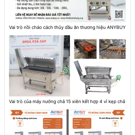
Vai trò nồi cháo cách thủy dầu ăn thương hiệu ANYBUY
Vai trò của máy nướng chả 15 xiên kết hợp 4 vỉ kẹp chả