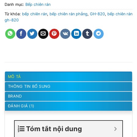
Danh mục:
Bếp chiên rán
Từ khóa:
bếp chiên rán
,
bếp chiên rán phẳng
,
GH-820
,
bếp chiên rán
gh-820
MÔ TẢ
THÔNG TIN BỔ SUNG
BRAND
ĐÁNH GIÁ (1)
Tóm tắt nội dung