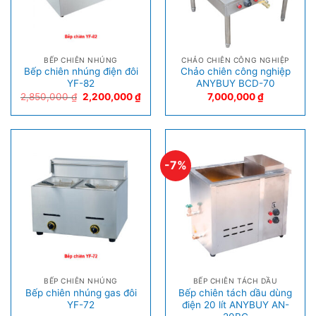
BẾP CHIÊN NHÚNG
CHẢO CHIÊN CÔNG NGHIỆP
Bếp chiên nhúng điện đôi
Chảo chiên công nghiệp
YF-82
ANYBUY BCD-70
2,850,000
₫
2,200,000
₫
7,000,000
₫
-7%
BẾP CHIÊN NHÚNG
BẾP CHIÊN TÁCH DẦU
Bếp chiên nhúng gas đôi
Bếp chiên tách dầu dùng
YF-72
điện 20 lít ANYBUY AN-