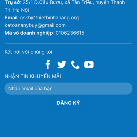
Trụ sở
: 25/1 Đ.Cầu Bươu, xã Tân Triều, huyện Thanh
Trì, Hà Nội
Email
: cskh@thietbinhahang.org ;
ketoananybuy@gmail.com
Mã số doanh nghiệp
: 0106236615
Kết nối với chúng tôi
NHẬN TIN KHUYẾN MÃI