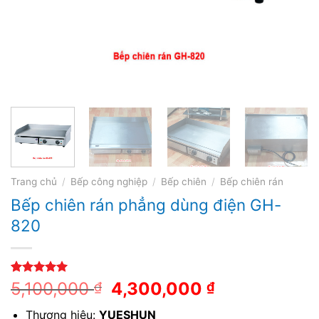
Trang chủ
/
Bếp công nghiệp
/
Bếp chiên
/
Bếp chiên rán
Bếp chiên rán phẳng dùng điện GH-
820
5.00
1
trên 5
5,100,000
4,300,000
₫
₫
dựa trên
đánh giá
Thương hiệu:
YUESHUN