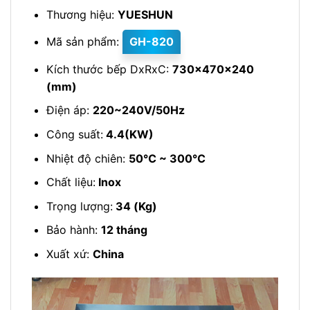
Thương hiệu:
YUESHUN
Mã sản phẩm:
GH-820
Kích thước bếp DxRxC:
730x470x240
(mm)
Điện áp:
220~240V/50Hz
Công suất:
4.4(KW)
Nhiệt độ chiên:
50℃ ~ 300℃
Chất liệu:
Inox
Trọng lượng:
34 (Kg)
Bảo hành:
12 tháng
Xuất xứ:
China