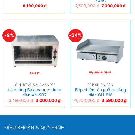
20BC
6,190,000
₫
7,500,000
₫
7,000,000
₫
-8%
-24%
LÒ NƯỚNG SALAMANDER
BẾP CHIÊN RÁN
Lò nướng Salamander dùng
Bếp chiên rán phẳng dùng
điện AN-937
điện GH-818
6,490,000
₫
6,000,000
₫
4,700,000
₫
3,590,000
₫
ĐIỀU KHOẢN & QUY ĐỊNH