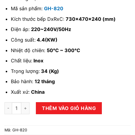
Mã sản phẩm:
GH-820
Kích thước bếp DxRxC:
730x470x240 (mm)
Điện áp:
220~240V/50Hz
Công suất:
4.4(KW)
Nhiệt độ chiên:
50℃ ~ 300℃
Chất liệu:
Inox
Trọng lượng:
34 (Kg)
Bảo hành:
12 tháng
Xuất xứ:
China
Bếp chiên rán phẳng dùng điện GH-820 số lượng
THÊM VÀO GIỎ HÀNG
Mã:
GH-820