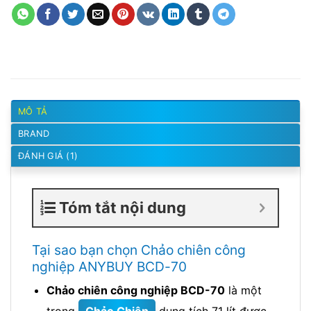
MÔ TẢ
BRAND
ĐÁNH GIÁ (1)
Tóm tắt nội dung
Tại sao bạn chọn Chảo chiên công
nghiệp ANYBUY BCD-70
Chảo chiên công nghiệp BCD-70
là một
trong
Chảo Chiên
dung tích 71 lít được