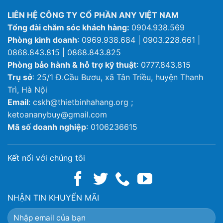
LIÊN HỆ CÔNG TY CỔ PHẦN ANY VIỆT NAM
Tổng đài chăm sóc khách hàng:
0904.938.569
Phòng kinh doanh
: 0969.938.684 | 0903.228.661 |
0868.843.815 | 0868.843.825
Phòng bảo hành & hỗ trợ kỹ thuật
: 0777.843.815
Trụ sở
: 25/1 Đ.Cầu Bươu, xã Tân Triều, huyện Thanh
Trì, Hà Nội
Email
: cskh@thietbinhahang.org ;
ketoananybuy@gmail.com
Mã số doanh nghiệp
: 0106236615
Kết nối với chúng tôi
NHẬN TIN KHUYẾN MÃI