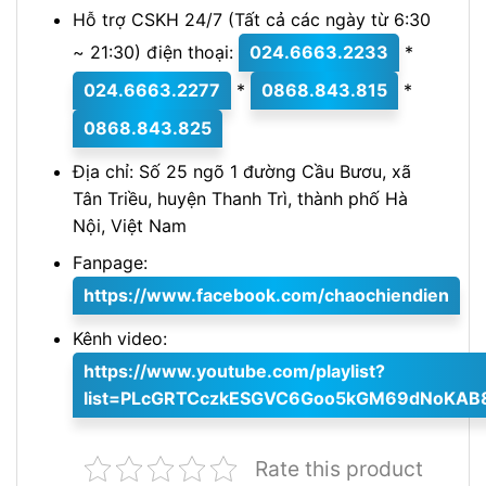
Hỗ trợ CSKH 24/7 (Tất cả các ngày từ 6:30
~ 21:30) điện thoại:
024.6663.2233
*
024.6663.2277
*
0868.843.815
*
0868.843.825
Địa chỉ: Số 25 ngõ 1 đường Cầu Bươu, xã
Tân Triều, huyện Thanh Trì, thành phố Hà
Nội, Việt Nam
Fanpage:
https://www.facebook.com/chaochiendien
Kênh video:
https://www.youtube.com/playlist?
list=PLcGRTCczkESGVC6Goo5kGM69dNoKAB
Rate this product