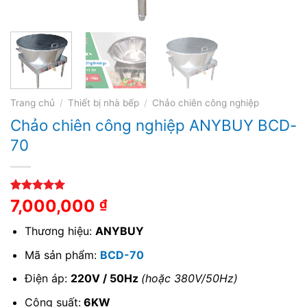
Trang chủ
/
Thiết bị nhà bếp
/
Chảo chiên công nghiệp
Chảo chiên công nghiệp ANYBUY BCD-
70
5.00
1
trên 5
7,000,000
₫
dựa trên
đánh giá
Thương hiệu:
ANYBUY
Mã sản phẩm:
BCD-70
Điện áp:
220V / 50Hz
(hoặc 380V/50Hz)
Công suất:
6KW