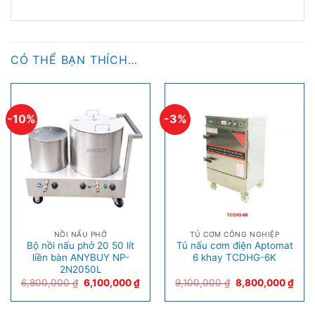
CÓ THỂ BẠN THÍCH…
-10%
-3%
NỒI NẤU PHỞ
TỦ CƠM CÔNG NGHIỆP
Bộ nồi nấu phở 20 50 lít
Tủ nấu cơm điện Aptomat
liền bàn ANYBUY NP-
6 khay TCDHG-6K
2N2050L
6,800,000
₫
6,100,000
₫
9,100,000
₫
8,800,000
₫