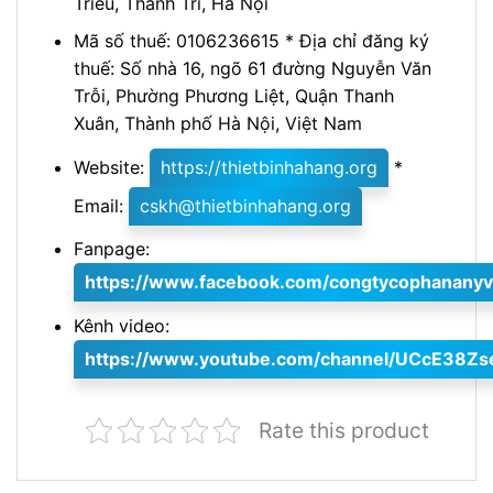
Triều, Thanh Trì, Hà Nội
Mã số thuế: 0106236615 * Địa chỉ đăng ký
thuế: Số nhà 16, ngõ 61 đường Nguyễn Văn
Trỗi, Phường Phương Liệt, Quận Thanh
Xuân, Thành phố Hà Nội, Việt Nam
Website:
https://thietbinhahang.org
*
Email:
cskh@thietbinhahang.org
Fanpage:
https://www.facebook.com/congtycophananyv
Kênh video:
https://www.youtube.com/channel/UCcE38Z
Rate this product