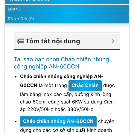
BRAND
ĐÁNH GIÁ (0)
Tóm tắt nội dung
Tại sao bạn chọn Chảo chiên nhúng
công nghiệp AN-60CCN
Chảo chiên nhúng công nghiệp AN-
60CCN
là một trong
Chảo Chiên
được
làm bằng inox cao cấp, đường kính lòng
chảo 60cm, công suất 6KW sử dụng điện
áp 220V/50Hz hoặc 380V/50Hz.
Chảo chiên nhúng AN-60CCN
chuyên
dụng cho các cơ sở sản xuất kinh doanh