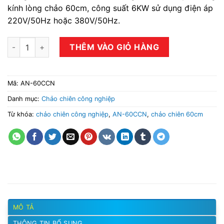
kính lòng chảo 60cm, công suất 6KW sử dụng điện áp
220V/50Hz hoặc 380V/50Hz.
Chảo chiên nhúng công nghiệp AN-60CCN số lượng
THÊM VÀO GIỎ HÀNG
Mã:
AN-60CCN
Danh mục:
Chảo chiên công nghiệp
Từ khóa:
chảo chiên công nghiệp
,
AN-60CCN
,
chảo chiên 60cm
MÔ TẢ
THÔNG TIN BỔ SUNG