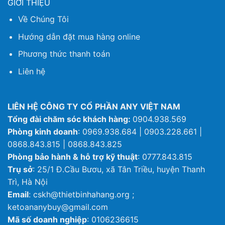
GIỚI THIỆU
Về Chúng Tôi
Hướng dẫn đặt mua hàng online
Phương thức thanh toán
Liên hệ
LIÊN HỆ CÔNG TY CỔ PHẦN ANY VIỆT NAM
Tổng đài chăm sóc khách hàng:
0904.938.569
Phòng kinh doanh
: 0969.938.684 | 0903.228.661 |
0868.843.815 | 0868.843.825
Phòng bảo hành & hỗ trợ kỹ thuật
: 0777.843.815
Trụ sở
: 25/1 Đ.Cầu Bươu, xã Tân Triều, huyện Thanh
Trì, Hà Nội
Email
: cskh@thietbinhahang.org ;
ketoananybuy@gmail.com
Mã số doanh nghiệp
: 0106236615