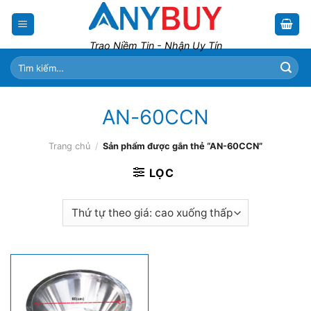
Skip
to
content
Trao Niềm Tin - Nhận Uy Tín
Tìm
kiếm:
AN-60CCN
Trang chủ
/
Sản phẩm được gắn thẻ “AN-60CCN”
LỌC