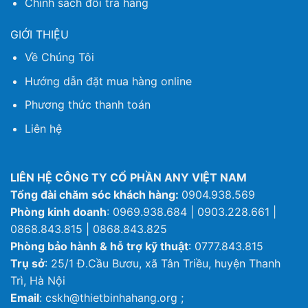
Chính sách đổi trả hàng
GIỚI THIỆU
Về Chúng Tôi
Hướng dẫn đặt mua hàng online
Phương thức thanh toán
Liên hệ
LIÊN HỆ CÔNG TY CỔ PHẦN ANY VIỆT NAM
Tổng đài chăm sóc khách hàng:
0904.938.569
Phòng kinh doanh
: 0969.938.684 | 0903.228.661 |
0868.843.815 | 0868.843.825
Phòng bảo hành & hỗ trợ kỹ thuật
: 0777.843.815
Trụ sở
: 25/1 Đ.Cầu Bươu, xã Tân Triều, huyện Thanh
Trì, Hà Nội
Email
: cskh@thietbinhahang.org ;