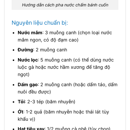
Hướng dẫn cách pha nước chấm bánh cuốn
Nguyên liệu chuẩn bị:
Nước mắm
: 3 muỗng canh (chọn loại nước
mắm ngon, có độ đạm cao)
Đường
: 2 muỗng canh
Nước lọc
: 5 muỗng canh (có thể dùng nước
luộc gà hoặc nước hầm xương để tăng độ
ngọt)
Dấm gạo
: 2 muỗng canh (hoặc dấm táo, dấm
nuôi đều được)
Tỏi
: 2-3 tép (băm nhuyễn)
Ớt
: 1-2 quả (băm nhuyễn hoặc thái lát tùy
khẩu vị)
Hạt tiêu xay
: 1/2 muỗng cà phê (tùy chọn)