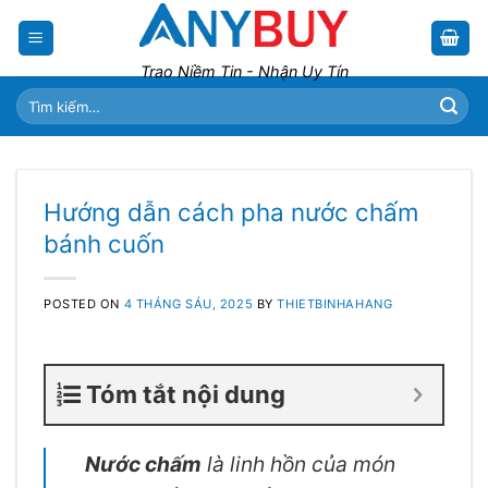
Skip
to
content
Trao Niềm Tin - Nhận Uy Tín
Tìm
kiếm:
Hướng dẫn cách pha nước chấm
bánh cuốn
POSTED ON
4 THÁNG SÁU, 2025
BY
THIETBINHAHANG
Tóm tắt nội dung
Nước chấm
là linh hồn của món