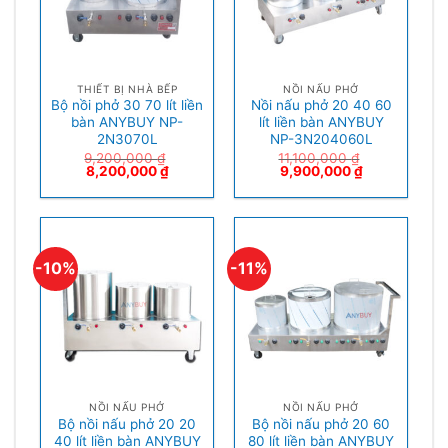
THIẾT BỊ NHÀ BẾP
NỒI NẤU PHỞ
Bộ nồi phở 30 70 lít liền
Nồi nấu phở 20 40 60
bàn ANYBUY NP-
lít liền bàn ANYBUY
2N3070L
NP-3N204060L
9,200,000
₫
11,100,000
₫
8,200,000
₫
9,900,000
₫
-10%
-11%
NỒI NẤU PHỞ
NỒI NẤU PHỞ
Bộ nồi nấu phở 20 20
Bộ nồi nấu phở 20 60
40 lít liền bàn ANYBUY
80 lít liền bàn ANYBUY