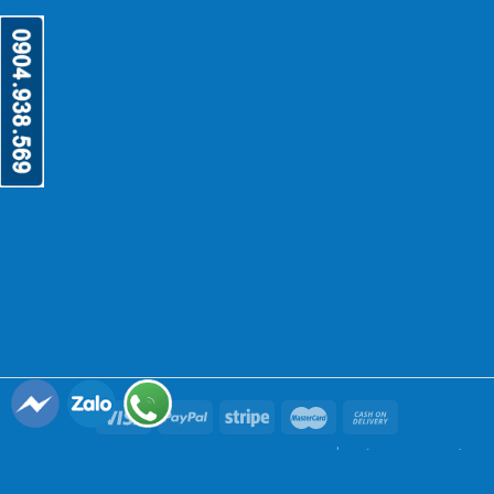
Copyright 2026 ©
thietbinhahang.org
-|- bởi
Công ty cổ
phần ANY Việt Nam
-|-