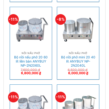
-11%
-8%
NỒI NẤU PHỞ
NỒI NẤU PHỞ
Bộ nồi nấu phở 20 60
Bộ nồi phở mini 20 40
lít liền bàn ANYBUY
lít ANYBUY NP-
NP-2N2060L
2N2040L
7,600,000
₫
6,500,000
₫
6,800,000
₫
6,000,000
₫
-11%
-11%