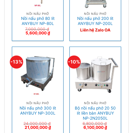
NỒI NẤU PHỞ
NỒI NẤU PHỞ
Nồi nấu phở 80 lít
Nồi nấu phở 200 lít
ANYBUY NP-80L
ANYBUY NP-200L
7,000,000
₫
Liên hệ Zalo OA
5,600,000
₫
-13%
-10%
NỒI NẤU PHỞ
NỒI NẤU PHỞ
Nồi nấu phở 300 lít
Bộ nồi nấu phở 20 50
ANYBUY NP-300L
lít liền bàn ANYBUY
NP-2N2050L
24,000,000
₫
6,800,000
₫
21,000,000
₫
6,100,000
₫