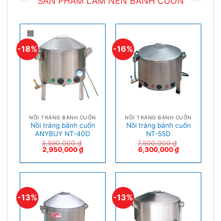
SẢN PHẨM LÀM NÊN BÁNH CUỐN
-18%
-16%
NỒI TRÁNG BÁNH CUỐN
NỒI TRÁNG BÁNH CUỐN
Nồi tráng bánh cuốn
Nồi tráng bánh cuốn
ANYBUY NT-40D
NT-55D
3,590,000
₫
7,500,000
₫
2,950,000
₫
6,300,000
₫
-13%
-13%