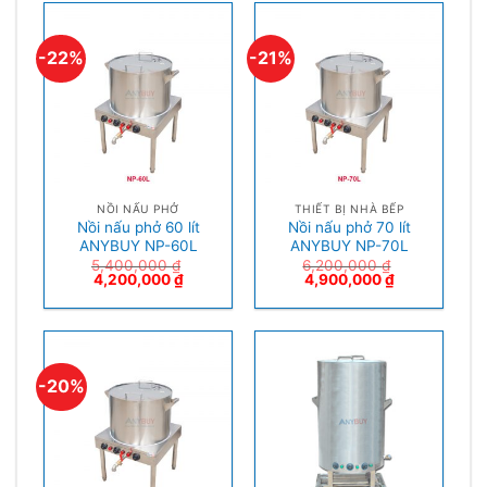
-22%
-21%
NỒI NẤU PHỞ
THIẾT BỊ NHÀ BẾP
Nồi nấu phở 60 lít
Nồi nấu phở 70 lít
ANYBUY NP-60L
ANYBUY NP-70L
5,400,000
₫
6,200,000
₫
4,200,000
₫
4,900,000
₫
-20%