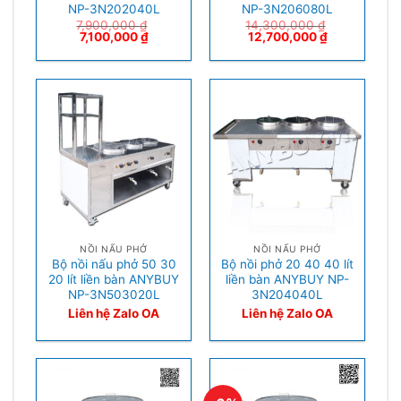
NP-3N202040L
NP-3N206080L
7,900,000
₫
14,300,000
₫
7,100,000
₫
12,700,000
₫
NỒI NẤU PHỞ
NỒI NẤU PHỞ
Bộ nồi nấu phở 50 30
Bộ nồi phở 20 40 40 lít
20 lít liền bàn ANYBUY
liền bàn ANYBUY NP-
NP-3N503020L
3N204040L
Liên hệ Zalo OA
Liên hệ Zalo OA