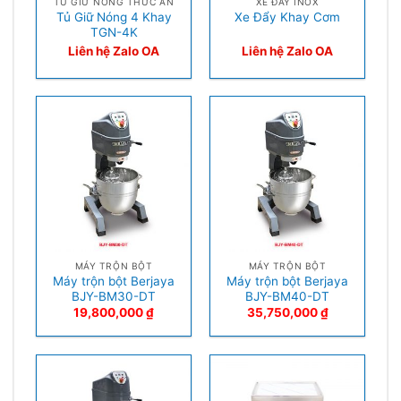
TỦ GIỮ NÓNG THỨC ĂN
XE ĐẨY INOX
Tủ Giữ Nóng 4 Khay
Xe Đẩy Khay Cơm
TGN-4K
Liên hệ Zalo OA
Liên hệ Zalo OA
MÁY TRỘN BỘT
MÁY TRỘN BỘT
Máy trộn bột Berjaya
Máy trộn bột Berjaya
BJY-BM30-DT
BJY-BM40-DT
19,800,000
₫
35,750,000
₫