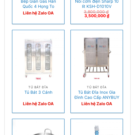
Bếp Giàn Gas Hàn
Nồi cơm điện Sharp 10
Quốc 4 Họng To
lít KSH-D1010V
3,800,000
₫
Liên hệ Zalo OA
3,500,000
₫
TỦ BÁT ĐĨA
TỦ BÁT ĐĨA
Tủ Bát Đĩa Inox Gia
Tủ Bát 3 Cánh
Đình Cao Cấp ANYBUY
Liên hệ Zalo OA
Liên hệ Zalo OA