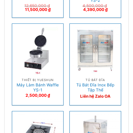
YS-2
12,650,000
₫
4,500,000
₫
11,500,000
₫
4,390,000
₫
THIẾT BỊ YUESHUN
TỦ BÁT ĐĨA
Máy Làm Bánh Waffle
Tủ Bát Đĩa Inox Bếp
YS-1
Tập Thể
2,500,000
₫
Liên hệ Zalo OA