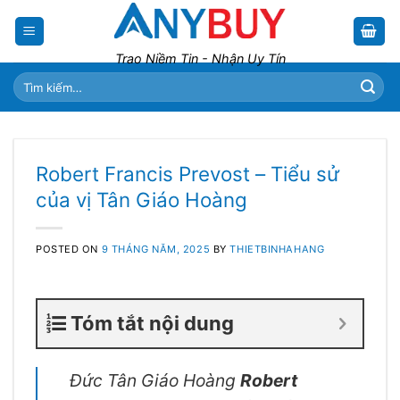
Skip
to
content
Trao Niềm Tin - Nhận Uy Tín
Tìm
kiếm:
Robert Francis Prevost – Tiểu sử
của vị Tân Giáo Hoàng
POSTED ON
9 THÁNG NĂM, 2025
BY
THIETBINHAHANG
Tóm tắt nội dung
Đức Tân Giáo Hoàng
Robert