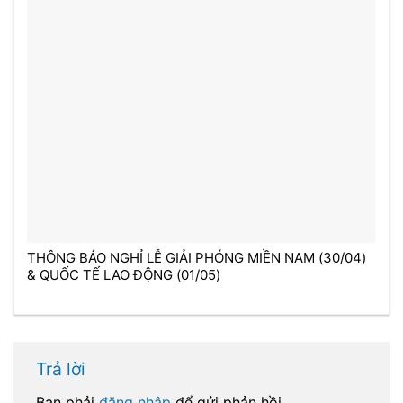
THÔNG BÁO NGHỈ LỄ GIẢI PHÓNG MIỀN NAM (30/04)
& QUỐC TẾ LAO ĐỘNG (01/05)
Trả lời
Bạn phải
đăng nhập
để gửi phản hồi.