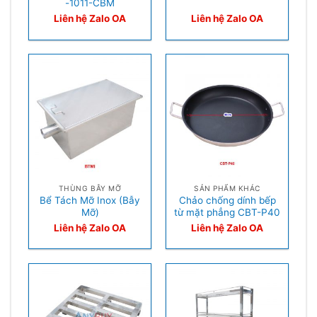
-1011-CBM
Liên hệ Zalo OA
Liên hệ Zalo OA
THÙNG BẪY MỠ
SẢN PHẨM KHÁC
Bể Tách Mỡ Inox (Bẫy
Chảo chống dính bếp
Mỡ)
từ mặt phẳng CBT-P40
Liên hệ Zalo OA
Liên hệ Zalo OA