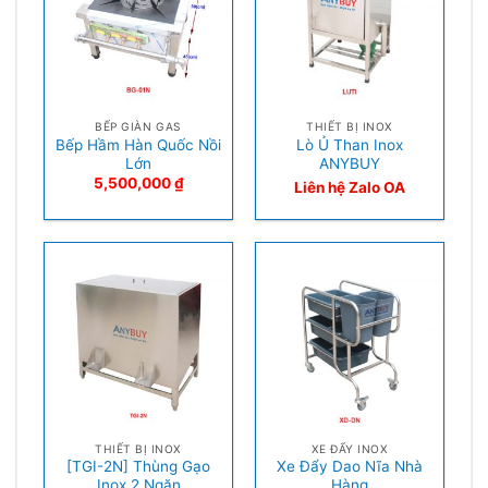
BẾP GIÀN GAS
THIẾT BỊ INOX
Bếp Hầm Hàn Quốc Nồi
Lò Ủ Than Inox
Lớn
ANYBUY
5,500,000
₫
Liên hệ Zalo OA
THIẾT BỊ INOX
XE ĐẨY INOX
[TGI-2N] Thùng Gạo
Xe Đẩy Dao Nĩa Nhà
Inox 2 Ngăn
Hàng