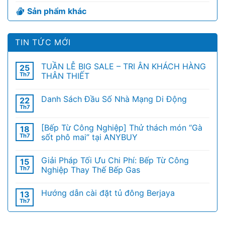
Sản phẩm khác
TIN TỨC MỚI
TUẦN LỄ BIG SALE – TRI ÂN KHÁCH HÀNG
25
Th7
THÂN THIẾT
Danh Sách Đầu Số Nhà Mạng Di Động
22
Th7
[Bếp Từ Công Nghiệp] Thử thách món “Gà
18
Th7
sốt phô mai” tại ANYBUY
Giải Pháp Tối Ưu Chi Phí: Bếp Từ Công
15
Th7
Nghiệp Thay Thế Bếp Gas
Hướng dẫn cài đặt tủ đông Berjaya
13
Th7