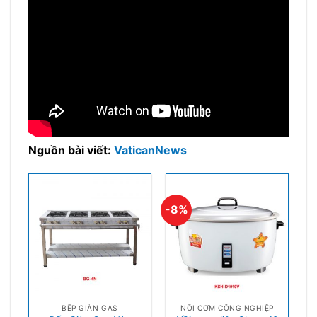
Nguồn bài viết:
VaticanNews
-8%
BẾP GIÀN GAS
NỒI CƠM CÔNG NGHIỆP