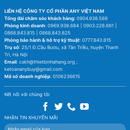
LIÊN HỆ CÔNG TY CỔ PHẦN ANY VIỆT NAM
Tổng đài chăm sóc khách hàng:
0904.938.569
Phòng kinh doanh
: 0969.938.684 | 0903.228.661 |
0868.843.815 | 0868.843.825
Phòng bảo hành & hỗ trợ kỹ thuật
: 0777.843.815
Trụ sở
: 25/1 Đ.Cầu Bươu, xã Tân Triều, huyện Thanh
Trì, Hà Nội
Email
: cskh@thietbinhahang.org ;
ketoananybuy@gmail.com
Mã số doanh nghiệp
: 0106236615
Kết nối với chúng tôi
NHẬN TIN KHUYẾN MÃI