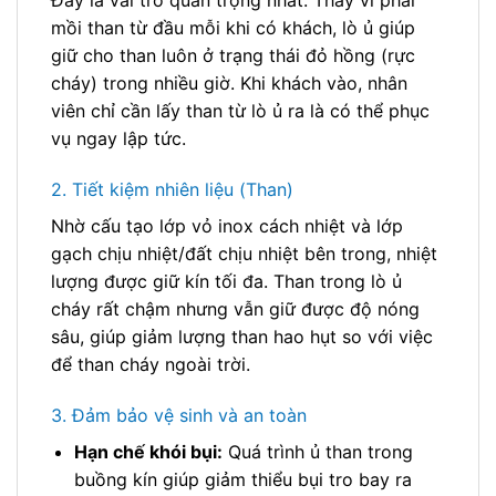
Đây là vai trò quan trọng nhất. Thay vì phải
mồi than từ đầu mỗi khi có khách, lò ủ giúp
giữ cho than luôn ở trạng thái đỏ hồng (rực
cháy) trong nhiều giờ. Khi khách vào, nhân
viên chỉ cần lấy than từ lò ủ ra là có thể phục
vụ ngay lập tức.
2. Tiết kiệm nhiên liệu (Than)
Nhờ cấu tạo lớp vỏ inox cách nhiệt và lớp
gạch chịu nhiệt/đất chịu nhiệt bên trong, nhiệt
lượng được giữ kín tối đa. Than trong lò ủ
cháy rất chậm nhưng vẫn giữ được độ nóng
sâu, giúp giảm lượng than hao hụt so với việc
để than cháy ngoài trời.
3. Đảm bảo vệ sinh và an toàn
Hạn chế khói bụi:
Quá trình ủ than trong
buồng kín giúp giảm thiểu bụi tro bay ra