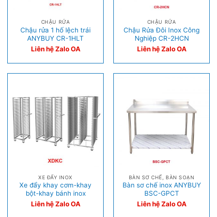
CHẬU RỬA
CHẬU RỬA
Chậu rửa 1 hố lệch trái
Chậu Rửa Đôi Inox Công
ANYBUY CR-1HLT
Nghiệp CR-2HCN
Liên hệ Zalo OA
Liên hệ Zalo OA
XE ĐẨY INOX
BÀN SƠ CHẾ, BÀN SOẠN
Xe đẩy khay cơm-khay
Bàn sơ chế inox ANYBUY
bột-khay bánh inox
BSC-GPCT
Liên hệ Zalo OA
Liên hệ Zalo OA