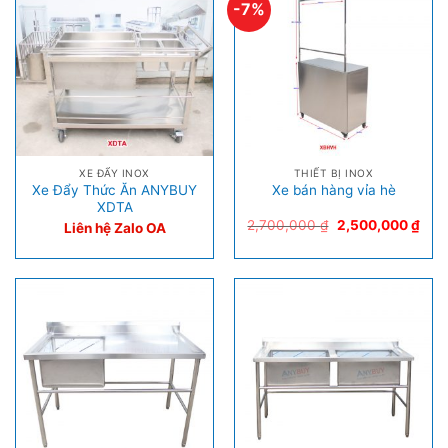
-7%
XE ĐẨY INOX
THIẾT BỊ INOX
Xe Đẩy Thức Ăn ANYBUY
Xe bán hàng vỉa hè
XDTA
2,700,000
₫
2,500,000
₫
Liên hệ Zalo OA