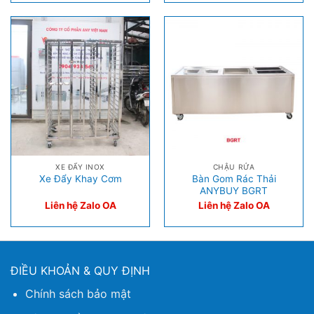
XE ĐẨY INOX
CHẬU RỬA
Bàn Gom Rác Thải
Xe Đẩy Khay Cơm
ANYBUY BGRT
Liên hệ Zalo OA
Liên hệ Zalo OA
ĐIỀU KHOẢN & QUY ĐỊNH
Chính sách bảo mật