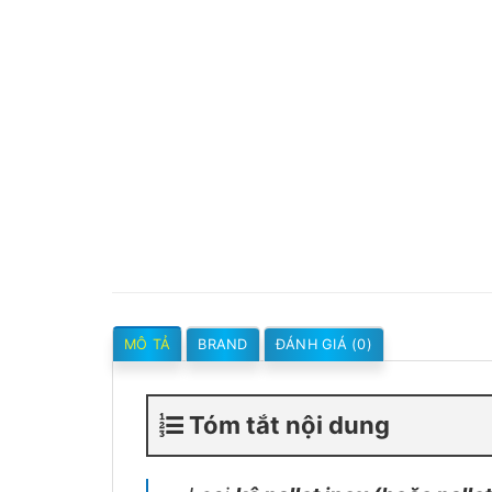
MÔ TẢ
BRAND
ĐÁNH GIÁ (0)
Tóm tắt nội dung