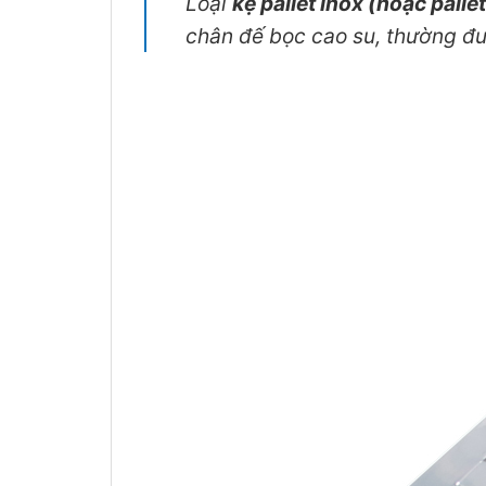
Loại
kệ pallet inox (hoặc palle
chân đế bọc cao su, thường đư