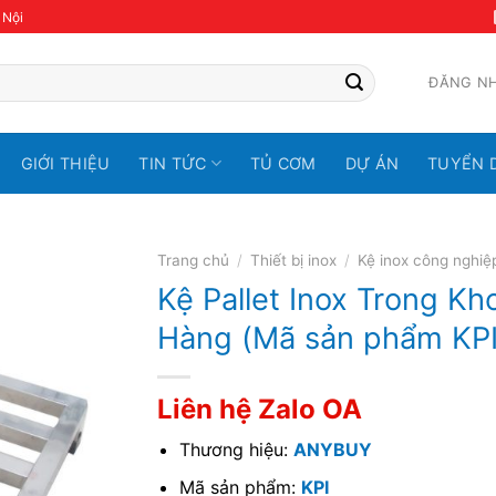
 Nội
ĐĂNG N
GIỚI THIỆU
TIN TỨC
TỦ CƠM
DỰ ÁN
TUYỂN 
Trang chủ
/
Thiết bị inox
/
Kệ inox công nghiệ
Kệ Pallet Inox Trong Kh
Hàng (Mã sản phẩm KPI
Liên hệ Zalo OA
Thương hiệu:
ANYBUY
Mã sản phẩm:
KPI