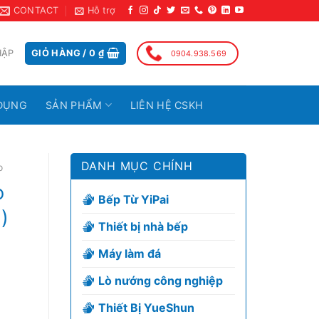
CONTACT
Hỗ trợ
HẬP
GIỎ HÀNG /
0
₫
0904.938.569
DỤNG
SẢN PHẨM
LIÊN HỆ CSKH
DANH MỤC CHÍNH
p
o
Bếp Từ YiPai
)
Thiết bị nhà bếp
Máy làm đá
Lò nướng công nghiệp
Thiết Bị YueShun