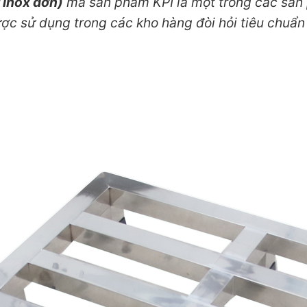
t inox đơn)
mã sản phẩm KPI là một trong các sả
ợc sử dụng trong các kho hàng đòi hỏi tiêu chuẩn 