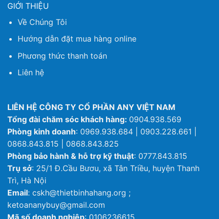
GIỚI THIỆU
Về Chúng Tôi
Hướng dẫn đặt mua hàng online
Phương thức thanh toán
Liên hệ
LIÊN HỆ CÔNG TY CỔ PHẦN ANY VIỆT NAM
Tổng đài chăm sóc khách hàng:
0904.938.569
Phòng kinh doanh
: 0969.938.684 | 0903.228.661 |
0868.843.815 | 0868.843.825
Phòng bảo hành & hỗ trợ kỹ thuật
: 0777.843.815
Trụ sở
: 25/1 Đ.Cầu Bươu, xã Tân Triều, huyện Thanh
Trì, Hà Nội
Email
: cskh@thietbinhahang.org ;
ketoananybuy@gmail.com
Mã số doanh nghiệp
: 0106236615