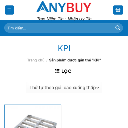
Skip
to
content
Trao Niềm Tin - Nhận Uy Tín
Tìm
kiếm:
KPI
Trang chủ
/
Sản phẩm được gắn thẻ “KPI”
LỌC