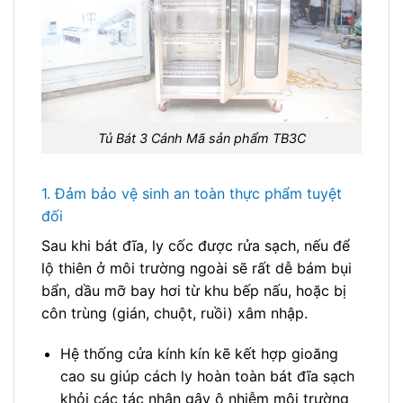
Tủ Bát 3 Cánh Mã sản phẩm TB3C
1. Đảm bảo vệ sinh an toàn thực phẩm tuyệt
đối
Sau khi bát đĩa, ly cốc được rửa sạch, nếu để
lộ thiên ở môi trường ngoài sẽ rất dễ bám bụi
bẩn, dầu mỡ bay hơi từ khu bếp nấu, hoặc bị
côn trùng (gián, chuột, ruồi) xâm nhập.
Hệ thống cửa kính kín kẽ kết hợp gioăng
cao su giúp cách ly hoàn toàn bát đĩa sạch
khỏi các tác nhân gây ô nhiễm môi trường