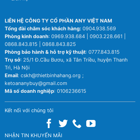
LIÊN HỆ CÔNG TY CỔ PHẦN ANY VIỆT NAM
Tổng đài chăm sóc khách hàng:
0904.938.569
Phòng kinh doanh
: 0969.938.684 | 0903.228.661 |
0868.843.815 | 0868.843.825
Phòng bảo hành & hỗ trợ kỹ thuật
: 0777.843.815
Trụ sở
: 25/1 Đ.Cầu Bươu, xã Tân Triều, huyện Thanh
Trì, Hà Nội
Email
: cskh@thietbinhahang.org ;
ketoananybuy@gmail.com
Mã số doanh nghiệp
: 0106236615
Kết nối với chúng tôi
NHẬN TIN KHUYẾN MÃI