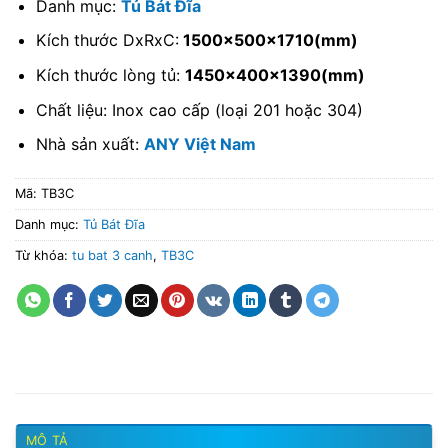
Danh mục:
Tủ Bát Đĩa
Kích thước DxRxC:
1500x500x1710(mm)
Kích thước lòng tủ:
1450x400x1390(mm)
Chất liệu: Inox cao cấp (loại 201 hoặc 304)
Nhà sản xuất:
ANY Việt Nam
Mã:
TB3C
Danh mục:
Tủ Bát Đĩa
Từ khóa:
tu bat 3 canh
,
TB3C
MÔ TẢ