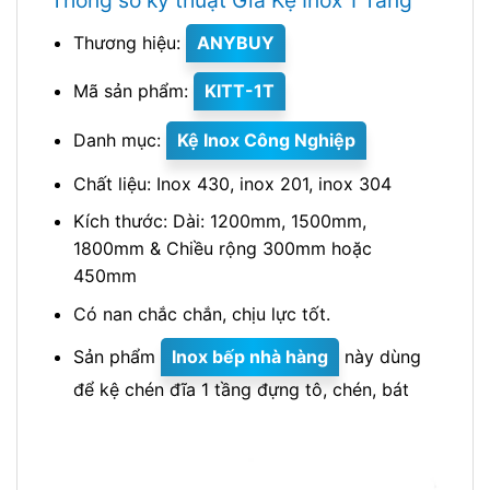
Thông số kỹ thuật Giá Kệ Inox 1 Tầng
Thương hiệu:
ANYBUY
Mã sản phẩm:
KITT-1T
Danh mục:
Kệ Inox Công Nghiệp
Chất liệu: Inox 430, inox 201, inox 304
Kích thước: Dài: 1200mm, 1500mm,
1800mm & Chiều rộng 300mm hoặc
450mm
Có nan chắc chắn, chịu lực tốt.
Sản phẩm
Inox bếp nhà hàng
này dùng
để kệ chén đĩa 1 tầng đựng tô, chén, bát