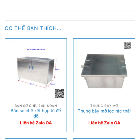
CÓ THỂ BẠN THÍCH…
BÀN SƠ CHẾ, BÀN SOẠN
THÙNG BẪY MỠ
Bàn sơ chế kết hợp tủ để
Thùng bẫy mỡ lọc rác thải
đồ
Liên hệ Zalo OA
Liên hệ Zalo OA