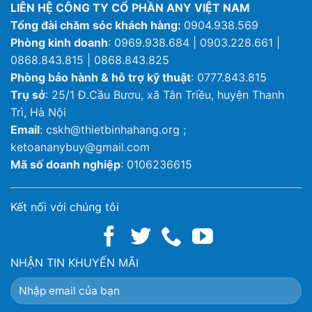
LIÊN HỆ CÔNG TY CỔ PHẦN ANY VIỆT NAM
Tổng đài chăm sóc khách hàng:
0904.938.569
Phòng kinh doanh
: 0969.938.684 | 0903.228.661 |
0868.843.815 | 0868.843.825
Phòng bảo hành & hỗ trợ kỹ thuật
: 0777.843.815
Trụ sở
: 25/1 Đ.Cầu Bươu, xã Tân Triều, huyện Thanh
Trì, Hà Nội
Email
: cskh@thietbinhahang.org ;
ketoananybuy@gmail.com
Mã số doanh nghiệp
: 0106236615
Kết nối với chúng tôi
NHẬN TIN KHUYẾN MÃI