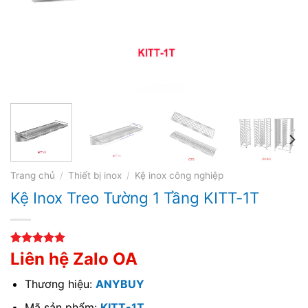
Trang chủ
/
Thiết bị inox
/
Kệ inox công nghiệp
Kệ Inox Treo Tường 1 Tầng KITT-1T
5.00
4
trên 5
Liên hệ Zalo OA
dựa trên
đánh giá
Thương hiệu:
ANYBUY
Mã sản phẩm:
KITT-1T