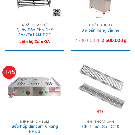
QUẦY PHA CHẾ
THIẾT BỊ INOX
Quầy Bàn Pha Chế
Xe bán hàng vỉa hè
CockTail AN-BPC
2,700,000
₫
2,500,000
₫
Liên hệ Zalo OA
-14%
BẾP HẤP DIMSUM
GHI THOÁT SÀN
Bếp hấp dimsum 6 xửng
Ghi Thoát Sàn GTS
BHDS