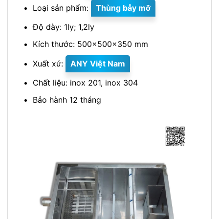
Loại sản phẩm:
Thùng bẫy mỡ
Độ dày: 1ly; 1,2ly
Kích thước: 500x500x350 mm
Xuất xứ:
ANY Việt Nam
Chất liệu: inox 201, inox 304
Bảo hành 12 tháng