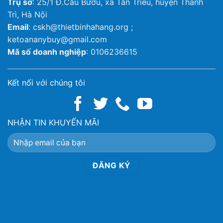
Trụ sở
: 25/1 Đ.Cầu Bươu, xã Tân Triều, huyện Thanh
Trì, Hà Nội
Email
: cskh@thietbinhahang.org ;
ketoananybuy@gmail.com
Mã số doanh nghiệp
: 0106236615
Kết nối với chúng tôi
NHẬN TIN KHUYẾN MÃI