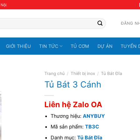
 Nội
ĐĂNG N
GIỚI THIỆU
TIN TỨC
TỦ CƠM
DỰ ÁN
TUYỂN 
Trang chủ
/
Thiết bị inox
/
Tủ Bát Đĩa
Tủ Bát 3 Cánh
Liên hệ Zalo OA
Thương hiệu:
ANYBUY
Mã sản phẩm:
TB3C
Danh mục:
Tủ Bát Đĩa