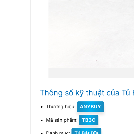
Thông số kỹ thuật của Tủ 
Thương hiệu:
ANYBUY
Mã sản phẩm:
TB3C
Danh mục:
Tủ Bát Đĩa