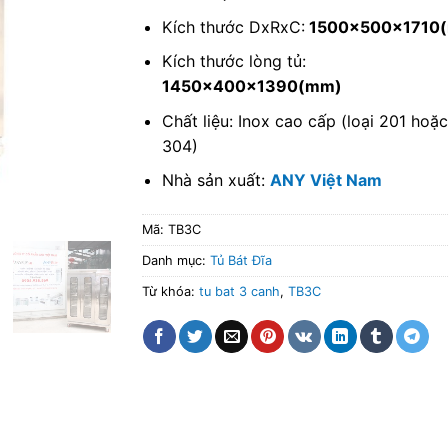
Kích thước DxRxC:
1500x500x1710
Kích thước lòng tủ:
1450x400x1390(mm)
Chất liệu: Inox cao cấp (loại 201 hoặ
304)
Nhà sản xuất:
ANY Việt Nam
Mã:
TB3C
Danh mục:
Tủ Bát Đĩa
Từ khóa:
tu bat 3 canh
,
TB3C