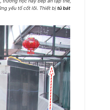
, trường học hay bếp ăn tập thể,
g yếu tố cốt lõi. Thiết bị
tủ bát