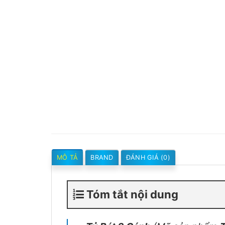
MÔ TẢ
BRAND
ĐÁNH GIÁ (0)
Tóm tắt nội dung