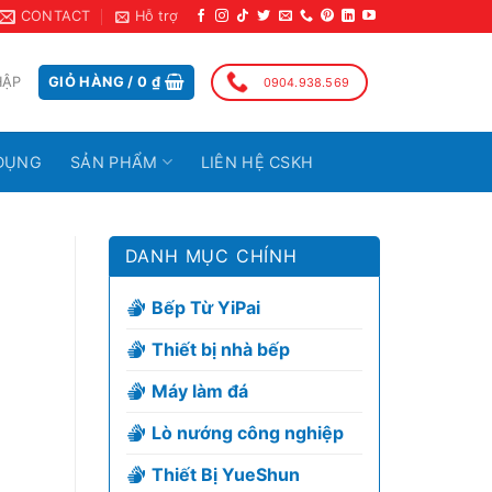
CONTACT
Hỗ trợ
HẬP
GIỎ HÀNG /
0
₫
0904.938.569
DỤNG
SẢN PHẨM
LIÊN HỆ CSKH
DANH MỤC CHÍNH
Bếp Từ YiPai
Thiết bị nhà bếp
Máy làm đá
Lò nướng công nghiệp
Thiết Bị YueShun