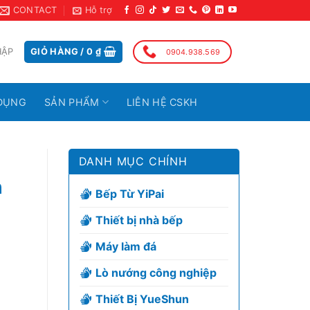
CONTACT
Hỗ trợ
HẬP
GIỎ HÀNG /
0
₫
0904.938.569
DỤNG
SẢN PHẨM
LIÊN HỆ CSKH
DANH MỤC CHÍNH
h
Bếp Từ YiPai
Thiết bị nhà bếp
Máy làm đá
Lò nướng công nghiệp
Thiết Bị YueShun