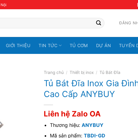
 Nội
ĐĂNG N
GIỚI THIỆU
TIN TỨC
TỦ CƠM
DỰ ÁN
TUYỂN 
Trang chủ
/
Thiết bị inox
/
Tủ Bát Đĩa
Tủ Bát Đĩa Inox Gia Đìn
Cao Cấp ANYBUY
Liên hệ Zalo OA
Thương hiệu:
ANYBUY
Mã sản phẩm:
TBDI-GD