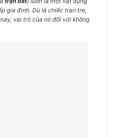
là
trạn bát
) luôn là một vật dụng
 gia đình. Dù là chiếc trạn tre,
nay, vai trò của nó đối với không