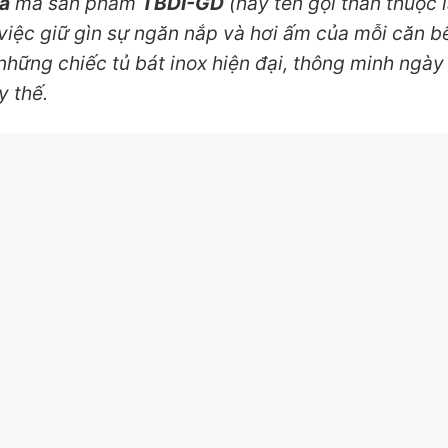
ĩa
mã sản phẩm
TBDI-GD
(hay tên gọi thân thuộc 
việc giữ gìn sự ngăn nắp và hơi ấm của mỗi căn bếp
hững chiếc tủ bát inox hiện đại, thông minh ngày 
y thế.