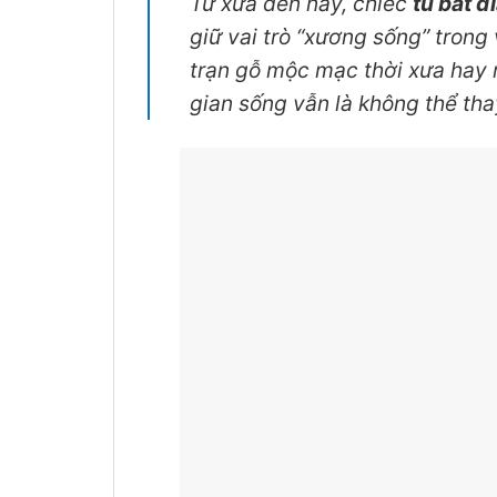
Từ xưa đến nay, chiếc
tủ bát đ
giữ vai trò “xương sống” trong 
trạn gỗ mộc mạc thời xưa hay n
gian sống vẫn là không thể tha