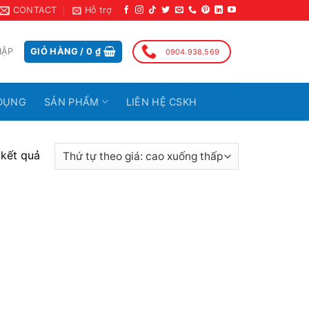
CONTACT
Hỗ trợ
HẬP
GIỎ HÀNG /
0
₫
0904.938.569
DỤNG
SẢN PHẨM
LIÊN HỆ CSKH
 kết quả