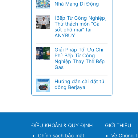
Nhà Mạng Di Động
[Bếp Từ Công Nghiệp]
Thử thách món “Gà
sốt phô mai” tại
ANYBUY
Giải Pháp Tối Ưu Chi
Phí: Bếp Từ Công
Nghiệp Thay Thế Bếp
Gas
Hướng dẫn cài đặt tủ
đông Berjaya
ĐIỀU KHOẢN & QUY ĐỊNH
GIỚI THIỆU
Chính sách bảo mật
Về Chúng T