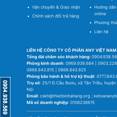
Vận chuyển & Giao nhận
Hướng dẫn
online
Chính sách đổi trả hàng
Phương thứ
Liên hệ
LIÊN HỆ CÔNG TY CỔ PHẦN ANY VIỆT NAM
Tổng đài chăm sóc khách hàng:
0904.938.5
Phòng kinh doanh
: 0969.938.684 | 0903.228
0868.843.815 | 0868.843.825
Phòng bảo hành & hỗ trợ kỹ thuật
: 0777.843.
Trụ sở
: 25/1 Đ.Cầu Bươu, xã Tân Triều, huyện
Nội
Email
: cskh@thietbinhahang.org ; ketoanan
Mã số doanh nghiệp
: 0106236615