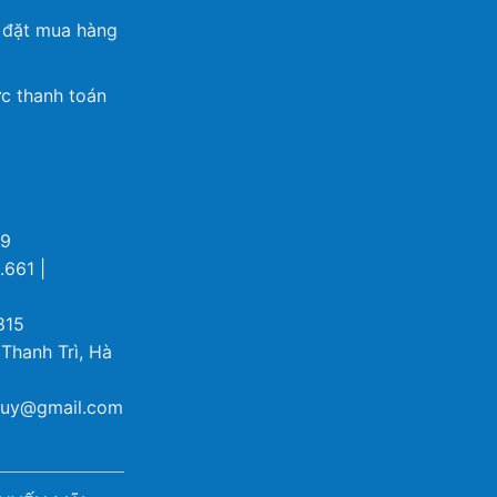
 đặt mua hàng
c thanh toán
69
.661 |
815
 Thanh Trì, Hà
ybuy@gmail.com