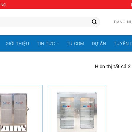
 Nội
ĐĂNG N
GIỚI THIỆU
TIN TỨC
TỦ CƠM
DỰ ÁN
TUYỂN 
Hiển thị tất cả 2