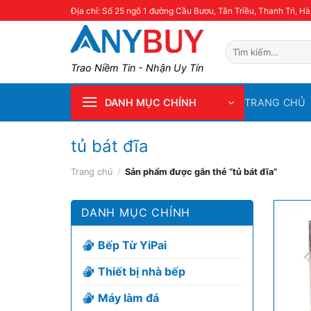
Skip
Địa chỉ: Số 25 ngõ 1 đường Cầu Bươu, Tân Triều, Thanh Trì, Hà
to
content
Tìm
kiếm:
Trao Niềm Tin - Nhận Uy Tín
TRANG CHỦ
DANH MỤC CHÍNH
tủ bát đĩa
Trang chủ
/
Sản phẩm được gắn thẻ “tủ bát đĩa”
DANH MỤC CHÍNH
Bếp Từ YiPai
Thiết bị nhà bếp
Máy làm đá