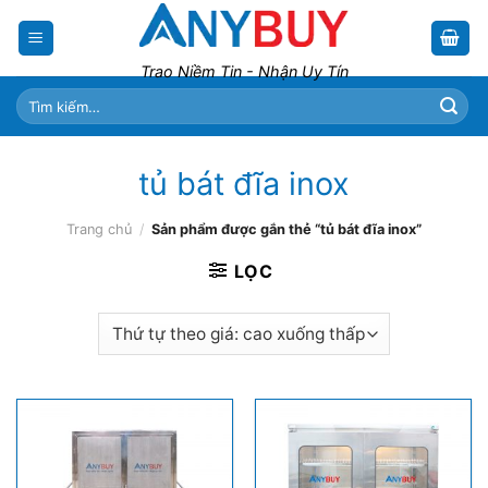
Skip
to
content
Trao Niềm Tin - Nhận Uy Tín
Tìm
kiếm:
tủ bát đĩa inox
Trang chủ
/
Sản phẩm được gắn thẻ “tủ bát đĩa inox”
LỌC