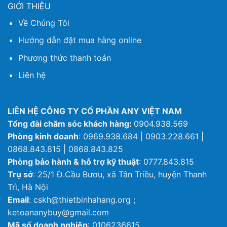
GIỚI THIỆU
Về Chúng Tôi
Hướng dẫn đặt mua hàng online
Phương thức thanh toán
Liên hệ
LIÊN HỆ CÔNG TY CỔ PHẦN ANY VIỆT NAM
Tổng đài chăm sóc khách hàng:
0904.938.569
Phòng kinh doanh
: 0969.938.684 | 0903.228.661 |
0868.843.815 | 0868.843.825
Phòng bảo hành & hỗ trợ kỹ thuật
: 0777.843.815
Trụ sở
: 25/1 Đ.Cầu Bươu, xã Tân Triều, huyện Thanh
Trì, Hà Nội
Email
: cskh@thietbinhahang.org ;
ketoananybuy@gmail.com
Mã số doanh nghiệp
: 0106236615