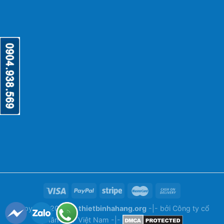
Copyright 2026 ©
thietbinhahang.org
-|- bởi
Công ty cổ
phần ANY Việt Nam
-|-