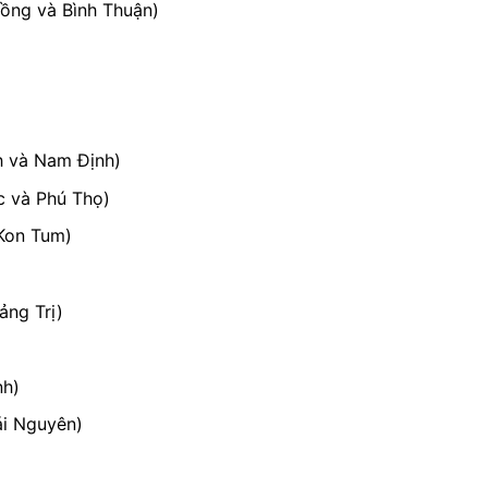
ồng và Bình Thuận)
h và Nam Định)
c và Phú Thọ)
Kon Tum)
ng Trị)
nh)
ái Nguyên)