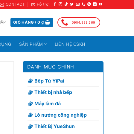
CONTACT
Hỗ trợ
HẬP
GIỎ HÀNG /
0
₫
0904.938.569
DỤNG
SẢN PHẨM
LIÊN HỆ CSKH
DANH MỤC CHÍNH
Bếp Từ YiPai
Thiết bị nhà bếp
Máy làm đá
Lò nướng công nghiệp
Thiết Bị YueShun