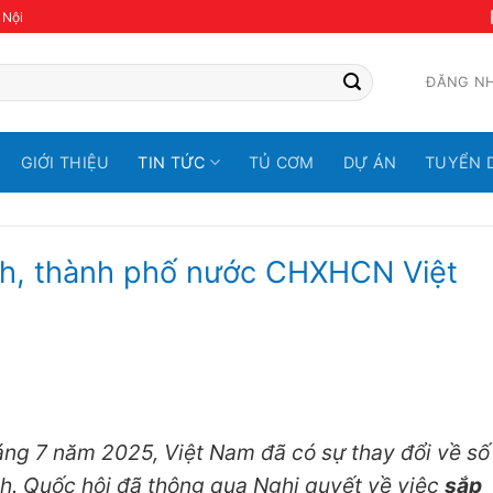
 Nội
ĐĂNG N
GIỚI THIỆU
TIN TỨC
TỦ CƠM
DỰ ÁN
TUYỂN 
nh, thành phố nước CHXHCN Việt
áng 7 năm 2025, Việt Nam đã có sự thay đổi về số
nh. Quốc hội đã thông qua Nghị quyết về việc
sắp