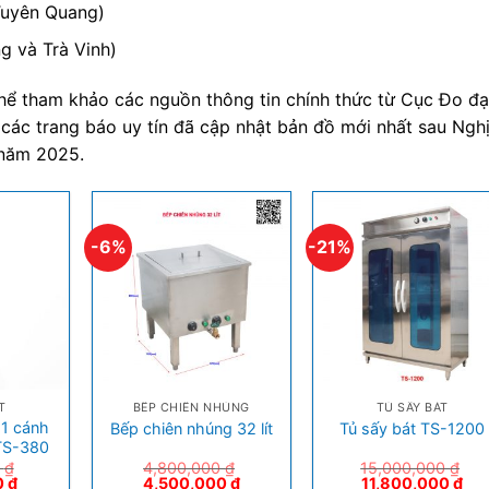
Tuyên Quang)
g và Trà Vinh)
thể tham khảo các nguồn thông tin chính thức từ Cục Đo đạ
 các trang báo uy tín đã cập nhật bản đồ mới nhất sau Ngh
 năm 2025.
-6%
-21%
+
+
T
BẾP CHIÊN NHÚNG
TỦ SẤY BÁT
 1 cánh
Bếp chiên nhúng 32 lít
Tủ sấy bát TS-1200
 TS-380
0
₫
4,800,000
₫
15,000,000
₫
0
₫
4,500,000
₫
11,800,000
₫