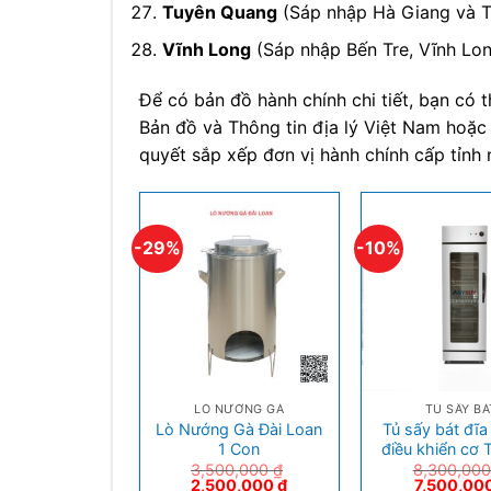
Tuyên Quang
(Sáp nhập Hà Giang và 
Vĩnh Long
(Sáp nhập Bến Tre, Vĩnh Lon
Để có bản đồ hành chính chi tiết, bạn có 
Bản đồ và Thông tin địa lý Việt Nam hoặc
quyết sắp xếp đơn vị hành chính cấp tỉnh
-29%
-10%
+
+
LÒ NƯỚNG GÀ
TỦ SẤY BÁ
Lò Nướng Gà Đài Loan
Tủ sấy bát đĩa
1 Con
điều khiển cơ
3,500,000
₫
8,300,00
2,500,000
₫
7,500,00