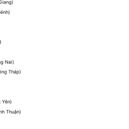
Giang)
Ninh)
)
)
g Nai)
ồng Tháp)
 Yên)
nh Thuận)