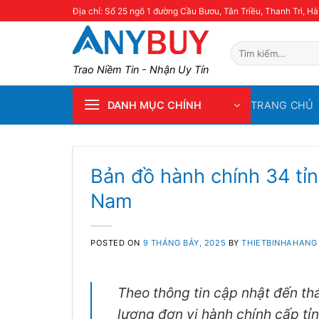
Skip
Địa chỉ: Số 25 ngõ 1 đường Cầu Bươu, Tân Triều, Thanh Trì, Hà
to
content
Tìm
kiếm:
Trao Niềm Tin - Nhận Uy Tín
TRANG CHỦ
DANH MỤC CHÍNH
Bản đồ hành chính 34 tỉ
Nam
POSTED ON
9 THÁNG BẢY, 2025
BY
THIETBINHAHANG
Theo thông tin cập nhật đến th
lượng đơn vị hành chính cấp tỉ