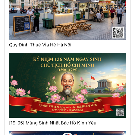
Quy Định Thuê Vỉa Hè Hà Nội
[19-05] Mừng Sinh Nhật Bác Hồ Kính Yêu