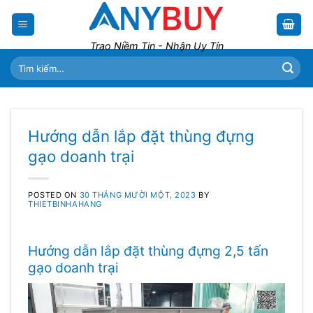
Skip
to
content
Trao Niềm Tin - Nhận Uy Tín
Tìm
kiếm:
Hướng dẫn lắp đặt thùng đựng
gạo doanh trại
POSTED ON
30 THÁNG MƯỜI MỘT, 2023
BY
THIETBINHAHANG
Hướng dẫn lắp đặt thùng đựng 2,5 tấn
gạo doanh trại