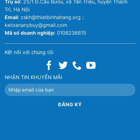
Trụ sở
: 25/1 Đ.Cầu Bươu, xã Tân Triều, huyện Thanh
Trì, Hà Nội
Email
: cskh@thietbinhahang.org ;
ketoananybuy@gmail.com
Mã số doanh nghiệp
: 0106236615
Kết nối với chúng tôi
NHẬN TIN KHUYẾN MÃI