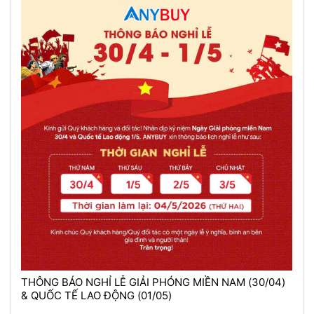
THÔNG BÁO NGHỈ LỄ GIẢI PHÓNG MIỀN NAM (30/04)
& QUỐC TẾ LAO ĐỘNG (01/05)