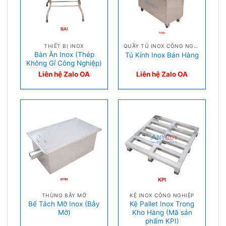
THIẾT BỊ INOX
QUẦY TỦ INOX CÔNG NGHIỆP
Bàn Ăn Inox (Thép
Tủ Kính Inox Bán Hàng
Không Gỉ Công Nghiệp)
Liên hệ Zalo OA
Liên hệ Zalo OA
THÙNG BẪY MỠ
KỆ INOX CÔNG NGHIỆP
Bể Tách Mỡ Inox (Bẫy
Kệ Pallet Inox Trong
Mỡ)
Kho Hàng (Mã sản
phẩm KPI)