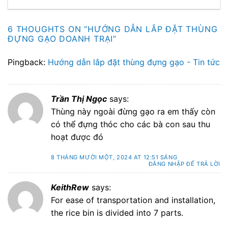
6 THOUGHTS ON “
HƯỚNG DẪN LẮP ĐẶT THÙNG
ĐỰNG GẠO DOANH TRẠI
”
Pingback:
Hướng dẫn lắp đặt thùng đựng gạo - Tin tức
Trần Thị Ngọc
says:
Thùng này ngoài đừng gạo ra em thấy còn
có thể đựng thóc cho các bà con sau thu
hoạt được đó
8 THÁNG MƯỜI MỘT, 2024 AT 12:51 SÁNG
ĐĂNG NHẬP ĐỂ TRẢ LỜI
KeithRew
says:
For ease of transportation and installation,
the rice bin is divided into 7 parts.