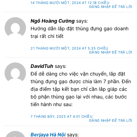
14 THÁNG MƯỜI MỘT, 2024 AT 12:18 CHIỀU
ĐĂNG NHẬP ĐỂ TRẢ LỜI
Ngô Hoàng Cường
says:
Hướng dẫn lắp đặt thùng đựng gạo doanh
trại rất chi tiết
21 THÁNG MƯỜI MỘT, 2024 AT 5:35 CHIỀU
ĐĂNG NHẬP ĐỂ TRẢ LỜI
DavidTuh
says:
Để dễ dàng cho việc vận chuyển, lắp đặt
thùng đựng gạo được chia làm 7 phần. Đến
địa điểm tập kết bạn chỉ cần lắp giáp các
bộ phận thùng gạo lại với nhau, các bước
tiến hành như sau:
7 THÁNG BẢY, 2025 AT 4:01 CHIỀU
ĐĂNG NHẬP ĐỂ TRẢ LỜI
Berjaya Hà Nội
says: