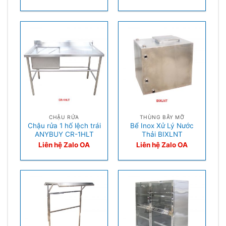
CHẬU RỬA
THÙNG BẪY MỠ
Chậu rửa 1 hố lệch trái
Bể Inox Xử Lý Nước
ANYBUY CR-1HLT
Thải BIXLNT
Liên hệ Zalo OA
Liên hệ Zalo OA