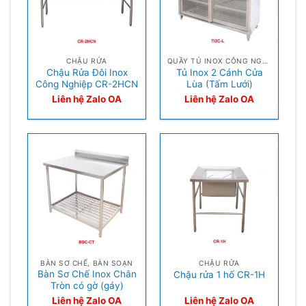
CHẬU RỬA
QUẦY TỦ INOX CÔNG NGHIỆP
Chậu Rửa Đôi Inox
Tủ Inox 2 Cánh Cửa
Công Nghiệp CR-2HCN
Lùa (Tấm Lưới)
Liên hệ Zalo OA
Liên hệ Zalo OA
BÀN SƠ CHẾ, BÀN SOẠN
CHẬU RỬA
Bàn Sơ Chế Inox Chân
Chậu rửa 1 hố CR-1H
Tròn có gờ (gáy)
Liên hệ Zalo OA
Liên hệ Zalo OA