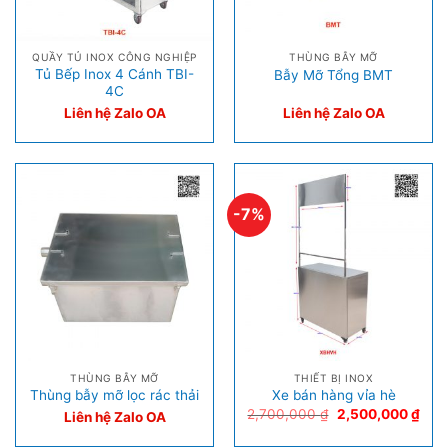
QUẦY TỦ INOX CÔNG NGHIỆP
THÙNG BẪY MỠ
Tủ Bếp Inox 4 Cánh TBI-
Bẫy Mỡ Tổng BMT
4C
Liên hệ Zalo OA
Liên hệ Zalo OA
-7%
THÙNG BẪY MỠ
THIẾT BỊ INOX
Thùng bẫy mỡ lọc rác thải
Xe bán hàng vỉa hè
2,700,000
₫
2,500,000
₫
Liên hệ Zalo OA