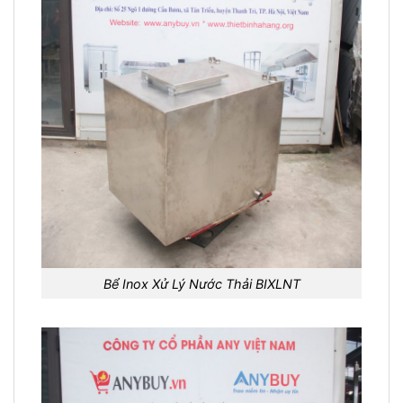
Bể Inox Xử Lý Nước Thải BIXLNT