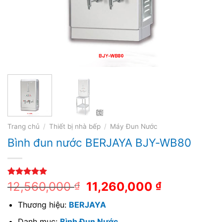
Trang chủ
/
Thiết bị nhà bếp
/
Máy Đun Nước
Bình đun nước BERJAYA BJY-WB80
5.00
1
trên 5
12,560,000
11,260,000
₫
₫
dựa trên
đánh giá
Thương hiệu:
BERJAYA
Danh mục:
Bình Đun Nước