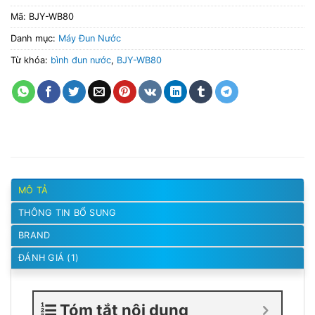
Mã:
BJY-WB80
Danh mục:
Máy Đun Nước
Từ khóa:
bình đun nước
,
BJY-WB80
MÔ TẢ
THÔNG TIN BỔ SUNG
BRAND
ĐÁNH GIÁ (1)
Tóm tắt nội dung