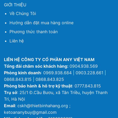
GIỚI THIỆU
Về Chúng Tôi
Hướng dẫn đặt mua hàng online
Phương thức thanh toán
Liên hệ
LIÊN HỆ CÔNG TY CỔ PHẦN ANY VIỆT NAM
Tổng đài chăm sóc khách hàng:
0904.938.569
Phòng kinh doanh
: 0969.938.684 | 0903.228.661 |
0868.843.815 | 0868.843.825
Phòng bảo hành & hỗ trợ kỹ thuật
: 0777.843.815
Trụ sở
: 25/1 Đ.Cầu Bươu, xã Tân Triều, huyện Thanh
Trì, Hà Nội
Email
: cskh@thietbinhahang.org ;
ketoananybuy@gmail.com