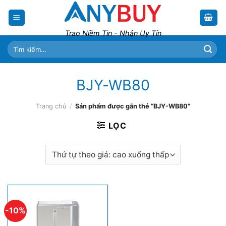
Skip
to
content
Trao Niềm Tin - Nhận Uy Tín
Tìm
kiếm:
BJY-WB80
Trang chủ
/
Sản phẩm được gắn thẻ “BJY-WB80”
LỌC
-10%