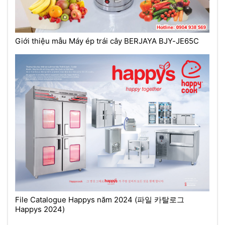
Giới thiệu mẫu Máy ép trái cây BERJAYA BJY-JE65C
File Catalogue Happys năm 2024 (파일 카탈로그
Happys 2024)