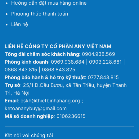
Hướng dẫn đặt mua hàng online
Phương thức thanh toán
Liên hệ
LIÊN HỆ CÔNG TY CỔ PHẦN ANY VIỆT NAM
Tổng đài chăm sóc khách hàng:
0904.938.569
Phòng kinh doanh
: 0969.938.684 | 0903.228.661 |
0868.843.815 | 0868.843.825
Phòng bảo hành & hỗ trợ kỹ thuật
: 0777.843.815
Trụ sở
: 25/1 Đ.Cầu Bươu, xã Tân Triều, huyện Thanh
Trì, Hà Nội
Email
: cskh@thietbinhahang.org ;
ketoananybuy@gmail.com
Mã số doanh nghiệp
: 0106236615
Kết nối với chúng tôi