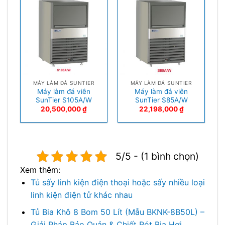
MÁY LÀM ĐÁ SUNTIER
MÁY LÀM ĐÁ SUNTIER
Máy làm đá viên
Máy làm đá viên
SunTier S105A/W
SunTier S85A/W
20,500,000
₫
22,198,000
₫
5/5 - (1 bình chọn)
Xem thêm:
Tủ sấy linh kiện điện thoại hoặc sấy nhiều loại
linh kiện điện tử khác nhau
Tủ Bia Khô 8 Bom 50 Lít (Mẫu BKNK-8B50L) –
Giải Pháp Bảo Quản & Chiết Rót Bia Hơi