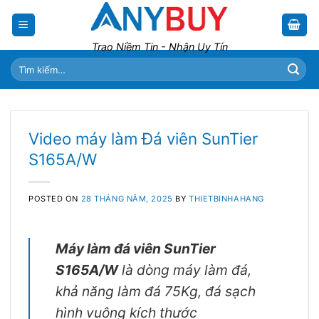
Skip
to
content
Trao Niềm Tin - Nhận Uy Tín
Tìm
kiếm:
Video máy làm Đá viên SunTier
S165A/W
POSTED ON
28 THÁNG NĂM, 2025
BY
THIETBINHAHANG
Máy làm đá viên SunTier
S165A/W
là dòng máy làm đá,
khả năng làm đá 75Kg, đá sạch
hình vuông kích thước