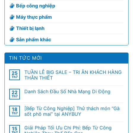
Bếp công nghiệp
Máy thực phẩm
Thiết bị lạnh
Sản phẩm khác
TIN TỨC MỚI
TUẦN LỄ BIG SALE – TRI ÂN KHÁCH HÀNG
25
Th7
THÂN THIẾT
Danh Sách Đầu Số Nhà Mạng Di Động
22
Th7
[Bếp Từ Công Nghiệp] Thử thách món “Gà
18
Th7
sốt phô mai” tại ANYBUY
Giải Pháp Tối Ưu Chi Phí: Bếp Từ Công
15
Th7