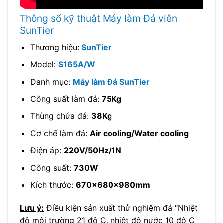
Thông số kỹ thuật Máy làm Đá viên
SunTier
Thương hiệu:
SunTier
Model:
S165A/W
Danh mục:
Máy làm Đá SunTier
Công suất làm đá:
75Kg
Thùng chứa đá:
38Kg
Cơ chế làm đá:
Air cooling/Water cooling
Điện áp:
220V/50Hz/1N
Công suất:
730W
Kích thước:
670x680x980mm
Lưu ý:
Điều kiện sản xuất thử nghiệm đá “Nhiệt
độ môi trường 21 độ C, nhiệt độ nước 10 độ C