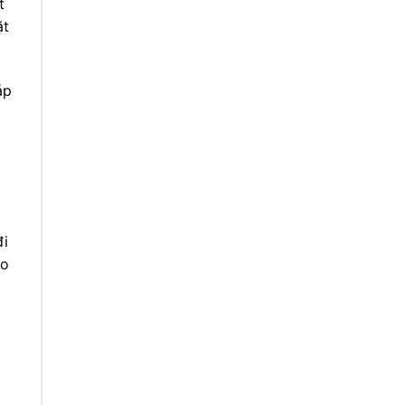
t
ặt
áp
a
đi
ho