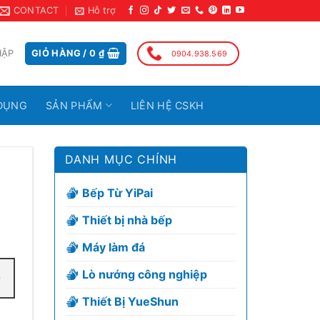
CONTACT
Hỗ trợ
HẬP
GIỎ HÀNG /
0
₫
0904.938.569
DỤNG
SẢN PHẨM
LIÊN HỆ CSKH
DANH MỤC CHÍNH
Bếp Từ YiPai
Thiết bị nhà bếp
Máy làm đá
Lò nướng công nghiệp
Thiết Bị YueShun