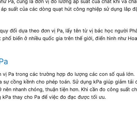
như Pa, cùng là đơn vị đo lường áp suất của chất khí và chấ
 áp suất của các dòng quạt hút công nghiệp sử dụng lắp đ
quy đổi dựa theo đơn vị Pa, lấy tên từ vị bác học người Ph
 phổ biến ở nhiều quốc gia trên thế giới, điển hình như Ho
kPa
vị Pa trong các trường hợp đo lượng các con số quá lớn.
ra sự cồng kềnh cho phép toán. Sử dụng kPa giúp giảm tải 
ở nên nhanh chóng, thuận tiện hơn. Khi cần đo công suất c
ng kPa thay cho Pa để việc đo đạc được tối ưu.