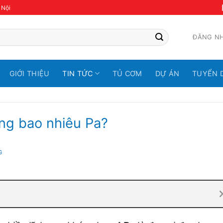
 Nội
ĐĂNG N
GIỚI THIỆU
TIN TỨC
TỦ CƠM
DỰ ÁN
TUYỂN 
ằng bao nhiêu Pa?
G