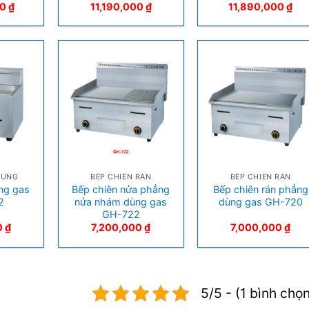
00
₫
11,190,000
₫
11,890,000
₫
+
+
HÚNG
BẾP CHIÊN RÁN
BẾP CHIÊN RÁN
ng gas
Bếp chiên nửa phẳng
Bếp chiên rán phẳng
2
nửa nhám dùng gas
dùng gas GH-720
GH-722
0
₫
7,200,000
₫
7,000,000
₫
5/5 - (1 bình chọ