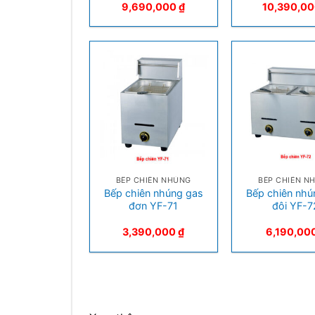
9,690,000
₫
10,390,0
+
+
BẾP CHIÊN NHÚNG
BẾP CHIÊN N
Bếp chiên nhúng gas
Bếp chiên nhú
đơn YF-71
đôi YF-7
3,390,000
₫
6,190,00