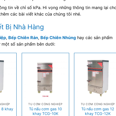
ông tin về chỉ số kPa. Hi vọng những thông tin mang lại ch
thêm các bài viết khác của chúng tôi nhé.
ết Bị Nhà Hàng
iệp
,
Bếp Chiên Rán
,
Bếp Chiên Nhúng
hay các sản phẩm
hư một số sản phẩm bên dưới:
+
+
NGHIỆP
TỦ CƠM CÔNG NGHIỆP
TỦ CƠM CÔNG NGHIỆP
 8 khay
Tủ nấu cơm gas 10
Tủ nấu cơm gas 12
K
khay TCG-10K
khay TCG-12K