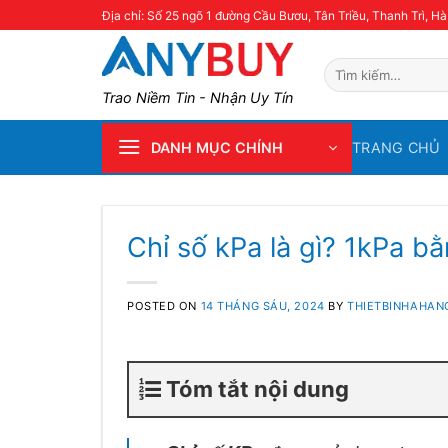
Skip
Địa chỉ: Số 25 ngõ 1 đường Cầu Bươu, Tân Triều, Thanh Trì, Hà
to
content
Tìm
kiếm:
Trao Niềm Tin - Nhận Uy Tín
TRANG CHỦ
DANH MỤC CHÍNH
Chỉ số kPa là gì? 1kPa b
POSTED ON
14 THÁNG SÁU, 2024
BY
THIETBINHAHAN
Tóm tắt nội dung