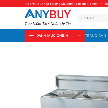
Skip
Địa chỉ: Số 25 ngõ 1 đường Cầu Bươu, Tân Triều, Thanh Trì, Hà
to
content
Tìm
kiếm:
Trao Niềm Tin - Nhận Uy Tín
TRANG CHỦ
DANH MỤC CHÍNH