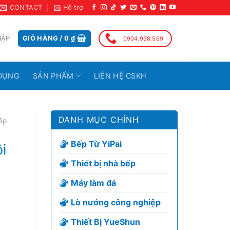
CONTACT
Hỗ trợ
HẬP
GIỎ HÀNG /
0
₫
0904.938.569
DỤNG
SẢN PHẨM
LIÊN HỆ CSKH
DANH MỤC CHÍNH
ếp
Bếp Từ YiPai
i
Thiết bị nhà bếp
Máy làm đá
Lò nướng công nghiệp
Thiết Bị YueShun