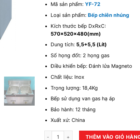
Mã sản phẩm:
YF-72
Loại sản phẩm:
Bếp chiên nhúng
Kích thước bếp DxRxC:
570x520x480(mm)
Dung tích:
5,5+5,5 (Lít)
Số họng đốt: 2 họng gas
Điều khiển bếp: Đánh lửa Magneto
Chất liệu: Inox
Trọng lượng: 18,4Kg
Bếp sử dụng van gas hạ áp
Bảo hành: 12 tháng
Xuất xứ: China
Bếp chiên nhúng gas đôi YF-72 số lượng
THÊM VÀO GIỎ HÀN