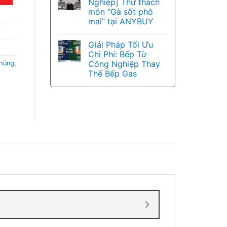
Nghiệp] Thử thách
món “Gà sốt phô
mai” tại ANYBUY
Giải Pháp Tối Ưu
Chi Phí: Bếp Từ
Công Nghiệp Thay
nhúng
,
Thế Bếp Gas