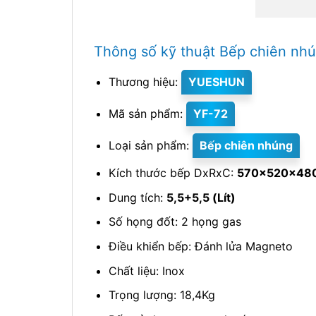
Thông số kỹ thuật Bếp chiên nhú
Thương hiệu:
YUESHUN
Mã sản phẩm:
YF-72
Loại sản phẩm:
Bếp chiên nhúng
Kích thước bếp DxRxC:
570x520x48
Dung tích:
5,5+5,5 (Lít)
Số họng đốt: 2 họng gas
Điều khiển bếp: Đánh lửa Magneto
Chất liệu: Inox
Trọng lượng: 18,4Kg