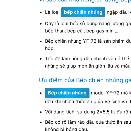
Là loại
bếp chiên nhúng
ngập dầu, d
Đây là loại bếp sử dụng năng lượng ga
bếp than, bếp củi, bếp gas mini,..
Bếp chiên nhúng YF-72 là sản phẩm đư
hộp.
Tốc độ làm nóng dầu nhanh và có thể 
nhúng sẽ giúp món ăn giòn lâu và màu
Ưu điểm của Bếp chiên nhúng ga
Bếp chiên nhúng
model YF-72 mã ki
nên khi chiên thức ăn giúp vệ sinh và
Với dung tích sử dụng 2×5,5 lít đủ rộ
Bếp có rổ làm ráo dầu của thức ăn sau 
không bị bỏng dầu.