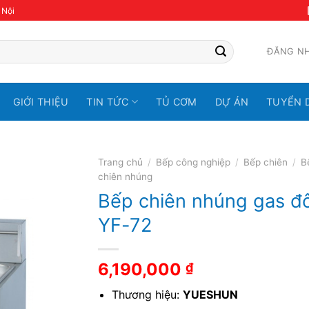
 Nội
ĐĂNG N
GIỚI THIỆU
TIN TỨC
TỦ CƠM
DỰ ÁN
TUYỂN 
Trang chủ
/
Bếp công nghiệp
/
Bếp chiên
/
B
chiên nhúng
Bếp chiên nhúng gas đô
YF-72
6,190,000
₫
Thương hiệu:
YUESHUN