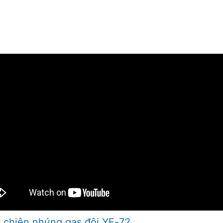
 chiên nhúng gas đôi YF-72