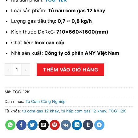
Loại sản phẩm:
Tủ nấu cơm gas 12 khay
Lượng gas tiêu thụ:
0,7 ~ 0,8 kg/h
Kích thước DxRxC:
710x660x1600(mm)
Chất liệu:
Inox cao cấp
Nhà sản xuất:
Công ty cổ phần ANY Việt Nam
Tủ nấu cơm gas 12 khay TCG-12K số lượng
THÊM VÀO GIỎ HÀNG
Mã:
TCG-12K
Danh mục:
Tủ Cơm Công Nghiệp
Từ khóa:
tủ cơm gas 12 khay
,
tủ hấp cơm gas 12 khay
,
TCG-12K