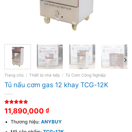
Trang chủ
/
Thiết bị nhà bếp
/
Tủ Cơm Công Nghiệp
Tủ nấu cơm gas 12 khay TCG-12K
5.00
1
trên 5
11,890,000
₫
dựa trên
đánh giá
Thương hiệu:
ANYBUY
Mã sản phẩm:
TCG-12K