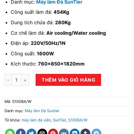
Danh mục:
Máy làm Đá SunTier
Công suất làm đá:
454Kg
Dung tích chứa đá:
280Kg
Cơ chế làm đá:
Air cooling/Water cooling
Điện áp:
220V/50Hz/1N
Công suất:
1600W
Kích thước:
760x850x1820mm
Máy làm đá viên SunTier S1008A/W số lượng
THÊM VÀO GIỎ HÀNG
Mã:
S1008A/W
Danh mục:
Máy làm Đá Suntier
Từ khóa:
máy làm đá viên
,
SunTier
,
S1008A/W