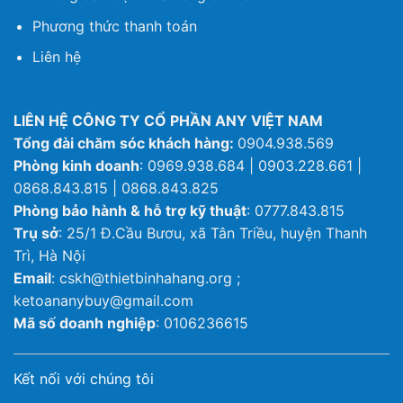
Phương thức thanh toán
Liên hệ
LIÊN HỆ CÔNG TY CỔ PHẦN ANY VIỆT NAM
Tổng đài chăm sóc khách hàng:
0904.938.569
Phòng kinh doanh
: 0969.938.684 | 0903.228.661 |
0868.843.815 | 0868.843.825
Phòng bảo hành & hỗ trợ kỹ thuật
: 0777.843.815
Trụ sở
: 25/1 Đ.Cầu Bươu, xã Tân Triều, huyện Thanh
Trì, Hà Nội
Email
: cskh@thietbinhahang.org ;
ketoananybuy@gmail.com
Mã số doanh nghiệp
: 0106236615
Kết nối với chúng tôi