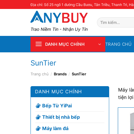
Skip
Địa chỉ: Số 25 ngõ 1 đường Cầu Bươu, Tân Triều, Thanh Trì, Hà
to
content
Tìm
kiếm:
Trao Niềm Tin - Nhận Uy Tín
TRANG CHỦ
DANH MỤC CHÍNH
SunTier
Trang chủ
/
Brands
/
SunTier
Máy là
DANH MỤC CHÍNH
tiện lợ
Bếp Từ YiPai
Thiết bị nhà bếp
Máy làm đá