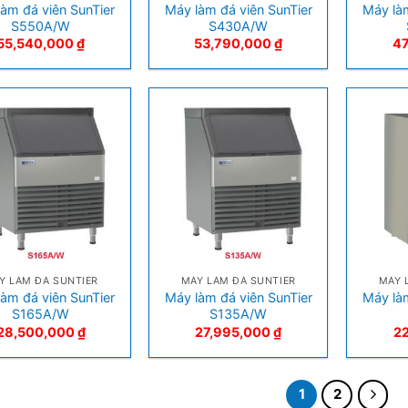
àm đá viên SunTier
Máy làm đá viên SunTier
Máy làm
S550A/W
S430A/W
55,540,000
₫
53,790,000
₫
4
+
+
Y LÀM ĐÁ SUNTIER
MÁY LÀM ĐÁ SUNTIER
MÁY 
àm đá viên SunTier
Máy làm đá viên SunTier
Máy làm
S165A/W
S135A/W
28,500,000
₫
27,995,000
₫
2
1
2