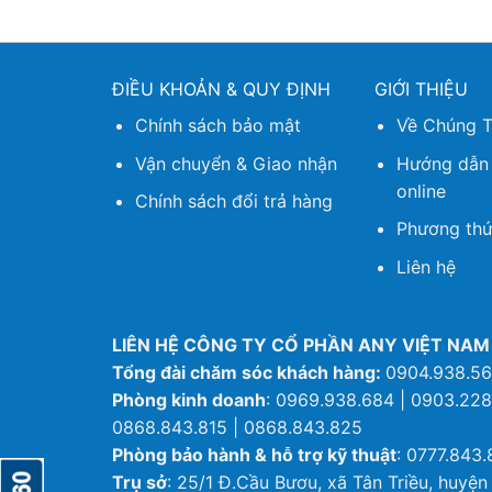
ĐIỀU KHOẢN & QUY ĐỊNH
GIỚI THIỆU
Chính sách bảo mật
Về Chúng T
Vận chuyển & Giao nhận
Hướng dẫn
online
Chính sách đổi trả hàng
Phương thứ
Liên hệ
LIÊN HỆ CÔNG TY CỔ PHẦN ANY VIỆT NAM
Tổng đài chăm sóc khách hàng:
0904.938.5
Phòng kinh doanh
: 0969.938.684 | 0903.228
0868.843.815 | 0868.843.825
Phòng bảo hành & hỗ trợ kỹ thuật
: 0777.843.
Trụ sở
: 25/1 Đ.Cầu Bươu, xã Tân Triều, huyện