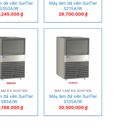
 đá viên SunTier
Máy làm đá viên SunTier
S350A/W
S215A/W
7,245,000
₫
29,700,000
₫
+
LÀM ĐÁ SUNTIER
MÁY LÀM ĐÁ SUNTIER
 đá viên SunTier
Máy làm đá viên SunTier
S85A/W
S105A/W
2,198,000
₫
20,500,000
₫