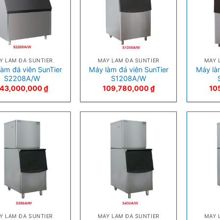
+
+
Y LÀM ĐÁ SUNTIER
MÁY LÀM ĐÁ SUNTIER
MÁY 
àm đá viên SunTier
Máy làm đá viên SunTier
Máy là
S2208A/W
S1208A/W
143,000,000
₫
109,780,000
₫
10
+
+
Y LÀM ĐÁ SUNTIER
MÁY LÀM ĐÁ SUNTIER
MÁY 