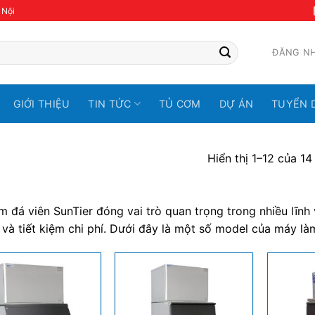
 Nội
ĐĂNG N
GIỚI THIỆU
TIN TỨC
TỦ CƠM
DỰ ÁN
TUYỂN 
Hiển thị 1–12 của 14
m đá viên SunTier đóng vai trò quan trọng trong nhiều lĩn
i và tiết kiệm chi phí. Dưới đây là một số model của máy là