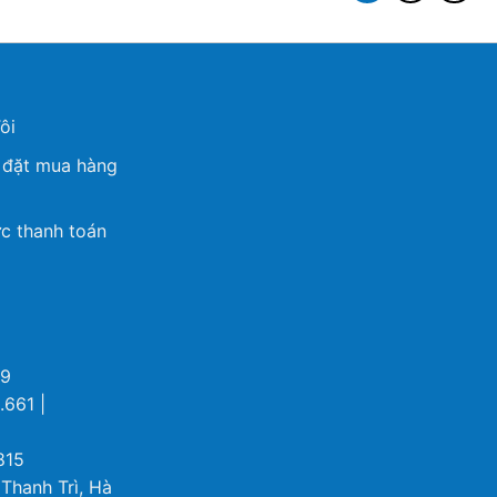
ôi
 đặt mua hàng
c thanh toán
69
.661 |
815
 Thanh Trì, Hà