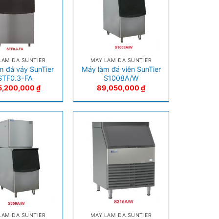
+
LÀM ĐÁ SUNTIER
MÁY LÀM ĐÁ SUNTIER
m đá vảy SunTier
Máy làm đá viên SunTier
STF0.3-FA
S1008A/W
5,200,000
₫
89,050,000
₫
+
LÀM ĐÁ SUNTIER
MÁY LÀM ĐÁ SUNTIER