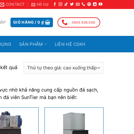
CONTACT
Hỗ trợ
HẬP
GIỎ HÀNG /
0
₫
0904.938.569
DỤNG
SẢN PHẨM
LIÊN HỆ CSKH
 kết quả
h vực nhờ khả năng cung cấp nguồn đá sạch,
m đá viên SunTier mà bạn nên biết: