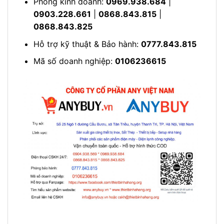
Phòng kinh doanh:
0969.938.684
|
0903.228.661
|
0868.843.815
|
0868.843.825
Hỗ trợ kỹ thuật & Bảo hành:
0777.843.815
Mã số doanh nghiệp:
0106236615