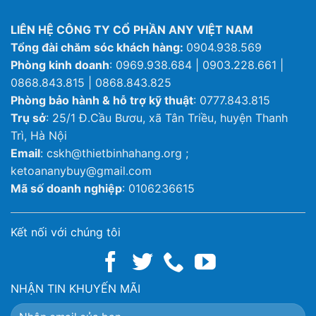
LIÊN HỆ CÔNG TY CỔ PHẦN ANY VIỆT NAM
Tổng đài chăm sóc khách hàng:
0904.938.569
Phòng kinh doanh
: 0969.938.684 | 0903.228.661 |
0868.843.815 | 0868.843.825
Phòng bảo hành & hỗ trợ kỹ thuật
: 0777.843.815
Trụ sở
: 25/1 Đ.Cầu Bươu, xã Tân Triều, huyện Thanh
Trì, Hà Nội
Email
: cskh@thietbinhahang.org ;
ketoananybuy@gmail.com
Mã số doanh nghiệp
: 0106236615
Kết nối với chúng tôi
NHẬN TIN KHUYẾN MÃI