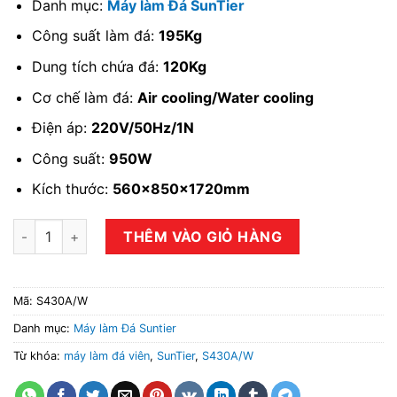
Danh mục:
Máy làm Đá SunTier
Công suất làm đá:
195Kg
Dung tích chứa đá:
120Kg
Cơ chế làm đá:
Air cooling/Water cooling
Điện áp:
220V/50Hz/1N
Công suất:
950W
Kích thước:
560x850x1720mm
Máy làm đá viên SunTier S430A/W số lượng
THÊM VÀO GIỎ HÀNG
Mã:
S430A/W
Danh mục:
Máy làm Đá Suntier
Từ khóa:
máy làm đá viên
,
SunTier
,
S430A/W