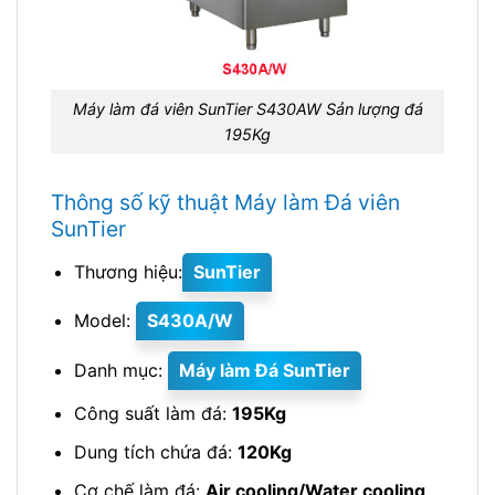
Máy làm đá viên SunTier S430AW Sản lượng đá
195Kg
Thông số kỹ thuật Máy làm Đá viên
SunTier
Thương hiệu:
SunTier
Model:
S430A/W
Danh mục:
Máy làm Đá SunTier
Công suất làm đá:
195Kg
Dung tích chứa đá:
120Kg
Cơ chế làm đá:
Air cooling/Water cooling