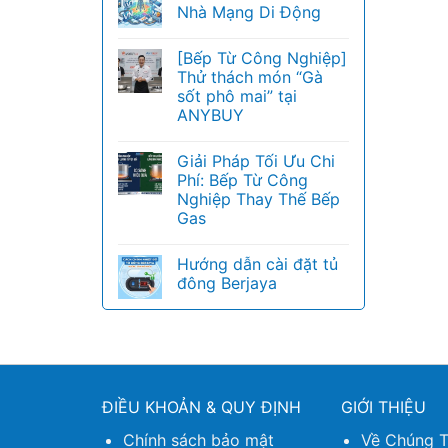
Nhà Mạng Di Động
[Bếp Từ Công Nghiệp]
Thử thách món “Gà
sốt phô mai” tại
ANYBUY
Giải Pháp Tối Ưu Chi
Phí: Bếp Từ Công
Nghiệp Thay Thế Bếp
Gas
Hướng dẫn cài đặt tủ
đông Berjaya
ĐIỀU KHOẢN & QUY ĐỊNH
GIỚI THIỆU
Chính sách bảo mật
Về Chúng T