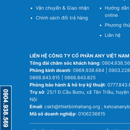
Vận chuyển & Giao nhận
Hướng dẫn
online
Chính sách đổi trả hàng
Phương thứ
Liên hệ
LIÊN HỆ CÔNG TY CỔ PHẦN ANY VIỆT NAM
Tổng đài chăm sóc khách hàng:
0904.938.5
Phòng kinh doanh
: 0969.938.684 | 0903.228
0868.843.815 | 0868.843.825
Phòng bảo hành & hỗ trợ kỹ thuật
: 0777.843.
Trụ sở
: 25/1 Đ.Cầu Bươu, xã Tân Triều, huyện
Nội
Email
: cskh@thietbinhahang.org ; ketoanan
Mã số doanh nghiệp
: 0106236615