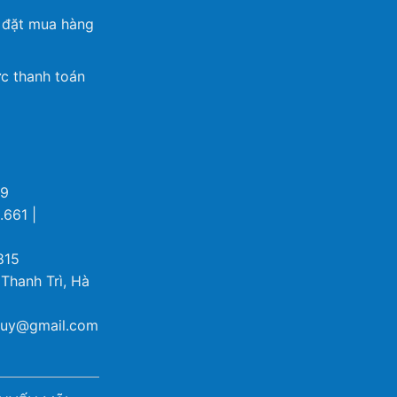
 đặt mua hàng
c thanh toán
69
.661 |
815
 Thanh Trì, Hà
ybuy@gmail.com