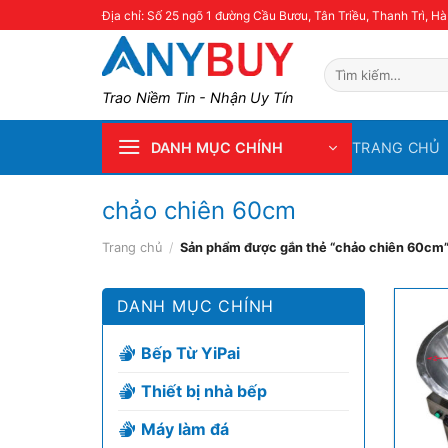
Skip
Địa chỉ: Số 25 ngõ 1 đường Cầu Bươu, Tân Triều, Thanh Trì, Hà
to
content
Tìm
kiếm:
Trao Niềm Tin - Nhận Uy Tín
TRANG CHỦ
DANH MỤC CHÍNH
chảo chiên 60cm
Trang chủ
/
Sản phẩm được gắn thẻ “chảo chiên 60cm
DANH MỤC CHÍNH
Bếp Từ YiPai
Thiết bị nhà bếp
Máy làm đá