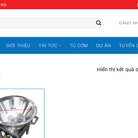
 Nội
ĐĂNG N
GIỚI THIỆU
TIN TỨC
TỦ CƠM
DỰ ÁN
TUYỂN 
Hiển thị kết quả 
”