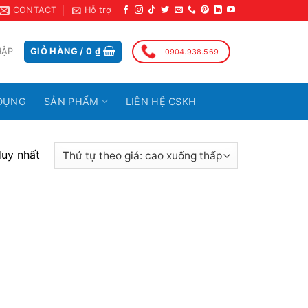
CONTACT
Hỗ trợ
HẬP
GIỎ HÀNG /
0
₫
0904.938.569
DỤNG
SẢN PHẨM
LIÊN HỆ CSKH
duy nhất