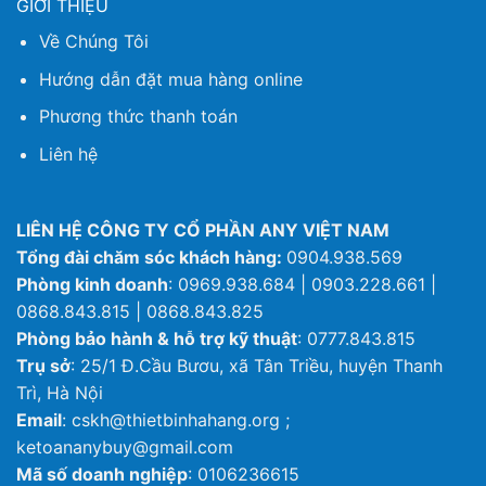
GIỚI THIỆU
Về Chúng Tôi
Hướng dẫn đặt mua hàng online
Phương thức thanh toán
Liên hệ
LIÊN HỆ CÔNG TY CỔ PHẦN ANY VIỆT NAM
Tổng đài chăm sóc khách hàng:
0904.938.569
Phòng kinh doanh
: 0969.938.684 | 0903.228.661 |
0868.843.815 | 0868.843.825
Phòng bảo hành & hỗ trợ kỹ thuật
: 0777.843.815
Trụ sở
: 25/1 Đ.Cầu Bươu, xã Tân Triều, huyện Thanh
Trì, Hà Nội
Email
: cskh@thietbinhahang.org ;
ketoananybuy@gmail.com
Mã số doanh nghiệp
: 0106236615