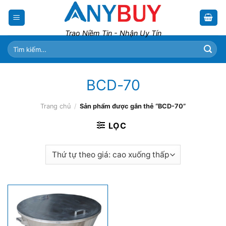
Skip
to
content
Trao Niềm Tin - Nhận Uy Tín
Tìm
kiếm:
BCD-70
Trang chủ
/
Sản phẩm được gắn thẻ “BCD-70”
LỌC