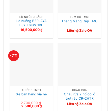
LÒ NƯỚNG BÁNH
TUM HÚT MÙI
Lò nướng BERJAYA
Thang Máng Cáp TMC
BJY-E6KW-1BD
16,500,000
₫
Liên hệ Zalo OA
-7%
THIẾT BỊ INOX
CHẬU RỬA
Chậu rửa 2 hố có lỗ
Xe bán hàng vỉa hè
trút rác CR-2HTR
2,700,000
₫
Liên hệ Zalo OA
2,500,000
₫