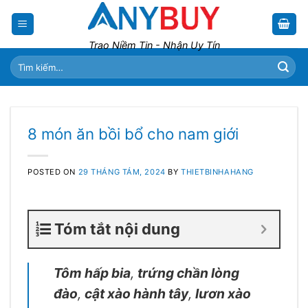
Skip
to
content
Trao Niềm Tin - Nhận Uy Tín
Tìm
kiếm:
8 món ăn bồi bổ cho nam giới
POSTED ON
29 THÁNG TÁM, 2024
BY
THIETBINHAHANG
Tóm tắt nội dung
Tôm hấp bia
,
trứng chần lòng
đào
,
cật xào hành tây
,
lươn xào