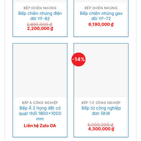
BẾP CHIÊN NHÚNG
BẾP CHIÊN NHÚNG
Bếp chiên nhúng điện
Bếp chiên nhúng gas
đôi YF-82
đôi YF-72
2,850,000
₫
6,190,000
₫
2,200,000
₫
-14%
BẾP Á CÔNG NGHIỆP
BẾP TỪ CÔNG NGHIỆP
Bếp Á 2 họng đất có
Bếp từ công nghiệp
quạt thổi 1800×1000
đơn 5KW
mm
5,000,000
₫
Liên hệ Zalo OA
4,300,000
₫