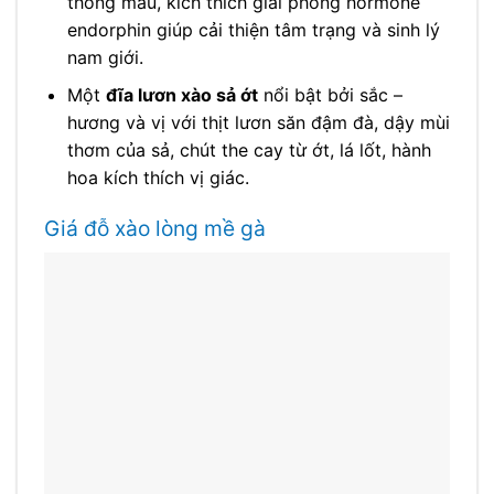
thông máu, kích thích giải phóng hormone
endorphin giúp cải thiện tâm trạng và sinh lý
nam giới.
Một
đĩa lươn xào sả ớt
nổi bật bởi sắc –
hương và vị với thịt lươn săn đậm đà, dậy mùi
thơm của sả, chút the cay từ ớt, lá lốt, hành
hoa kích thích vị giác.
Giá đỗ xào lòng mề gà