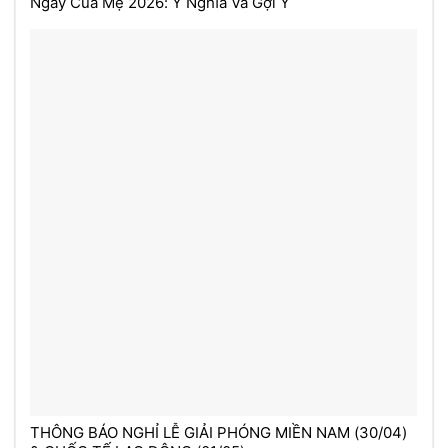
Ngày Của Mẹ 2026: Ý Nghĩa Và Gợi Ý
THÔNG BÁO NGHỈ LỄ GIẢI PHÓNG MIỀN NAM (30/04)