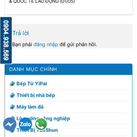
& QUỐC TẾ LAO ĐỘNG (01/05)
Trả lời
Bạn phải
đăng nhập
để gửi phản hồi.
DANH MỤC CHÍNH
Bếp Từ YiPai
Thiết bị nhà bếp
Máy làm đá
Lò nướng công nghiệp
Thiết Bị YueShun