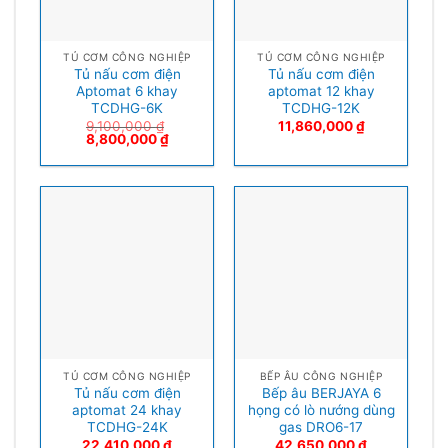
TỦ CƠM CÔNG NGHIỆP
TỦ CƠM CÔNG NGHIỆP
Tủ nấu cơm điện
Tủ nấu cơm điện
Aptomat 6 khay
aptomat 12 khay
TCDHG-6K
TCDHG-12K
9,100,000
₫
11,860,000
₫
8,800,000
₫
TỦ CƠM CÔNG NGHIỆP
BẾP ÂU CÔNG NGHIỆP
Tủ nấu cơm điện
Bếp âu BERJAYA 6
aptomat 24 khay
họng có lò nướng dùng
TCDHG-24K
gas DRO6-17
22,410,000
₫
42,650,000
₫