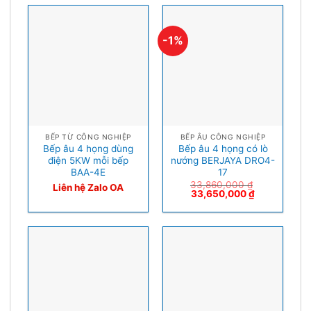
-1%
BẾP TỪ CÔNG NGHIỆP
BẾP ÂU CÔNG NGHIỆP
Bếp âu 4 họng dùng
Bếp âu 4 họng có lò
điện 5KW mỗi bếp
nướng BERJAYA DRO4-
BAA-4E
17
33,860,000
₫
Liên hệ Zalo OA
33,650,000
₫