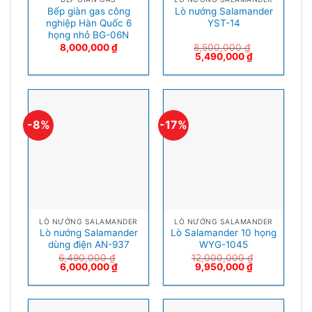
Bếp giàn gas công
Lò nướng Salamander
nghiệp Hàn Quốc 6
YST-14
họng nhỏ BG-06N
8,000,000
₫
8,500,000
₫
5,490,000
₫
-8%
-17%
LÒ NƯỚNG SALAMANDER
LÒ NƯỚNG SALAMANDER
Lò nướng Salamander
Lò Salamander 10 họng
dùng điện AN-937
WYG-1045
6,490,000
₫
12,000,000
₫
6,000,000
₫
9,950,000
₫