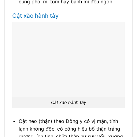
cùng phở, mì tôm hay bánh mì đều ngon.
Cật xào hành tây
Cật xào hành tây
Cật heo (thận) theo Đông y có vị mặn, tính
lạnh không độc, có công hiệu bổ thận tráng
dương, ích tinh, chữa thận hư suy yếu, xương