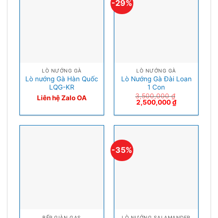
-29%
LÒ NƯỚNG GÀ
LÒ NƯỚNG GÀ
Lò nướng Gà Hàn Quốc
Lò Nướng Gà Đài Loan
LQG-KR
1 Con
3,500,000
₫
Liên hệ Zalo OA
2,500,000
₫
-35%
BẾP GIÀN GAS
LÒ NƯỚNG SALAMANDER