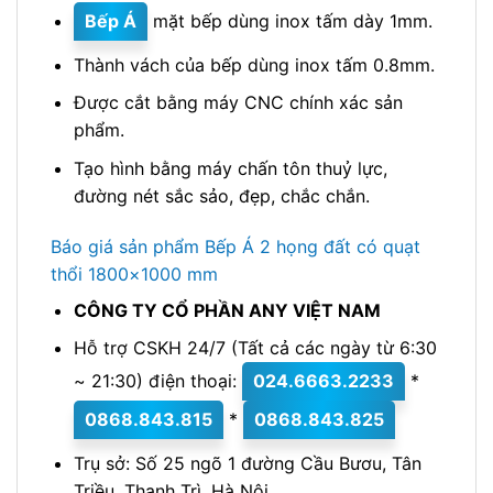
Bếp Á
mặt bếp dùng inox tấm dày 1mm.
Thành vách của bếp dùng inox tấm 0.8mm.
Được cắt bằng máy CNC chính xác sản
phẩm.
Tạo hình bằng máy chấn tôn thuỷ lực,
đường nét sắc sảo, đẹp, chắc chắn.
Báo giá sản phẩm Bếp Á 2 họng đất có quạt
thổi 1800×1000 mm
CÔNG TY CỔ PHẦN ANY VIỆT NAM
Hỗ trợ CSKH 24/7 (Tất cả các ngày từ 6:30
~ 21:30) điện thoại:
024.6663.2233
*
0868.843.815
*
0868.843.825
Trụ sở: Số 25 ngõ 1 đường Cầu Bươu, Tân
Triều, Thanh Trì, Hà Nội