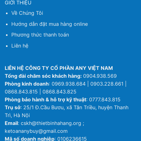
GIỚI THIỆU
Về Chúng Tôi
Hướng dẫn đặt mua hàng online
Phương thức thanh toán
Liên hệ
LIÊN HỆ CÔNG TY CỔ PHẦN ANY VIỆT NAM
Tổng đài chăm sóc khách hàng:
0904.938.569
Phòng kinh doanh
: 0969.938.684 | 0903.228.661 |
0868.843.815 | 0868.843.825
Phòng bảo hành & hỗ trợ kỹ thuật
: 0777.843.815
Trụ sở
: 25/1 Đ.Cầu Bươu, xã Tân Triều, huyện Thanh
Trì, Hà Nội
Email
: cskh@thietbinhahang.org ;
ketoananybuy@gmail.com
Mã số doanh nghiệp
: 0106236615