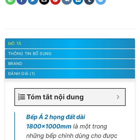
MÔ TẢ
THÔNG TIN BỔ SUNG
BRAND
ĐÁNH GIÁ (1)
Tóm tắt nội dung
Bếp Á 2 họng đất dài
1800x1000mm
là một trong
những bếp chính dùng cho được