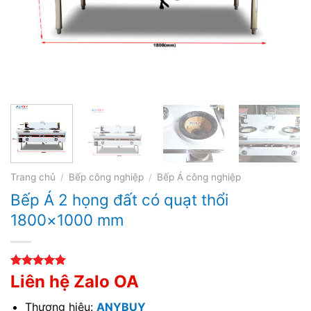
Trang chủ
/
Bếp công nghiệp
/
Bếp Á công nghiệp
Bếp Á 2 họng đất có quạt thổi
1800×1000 mm
5.00
1
trên 5
Liên hệ Zalo OA
dựa trên
đánh giá
Thương hiệu:
ANYBUY