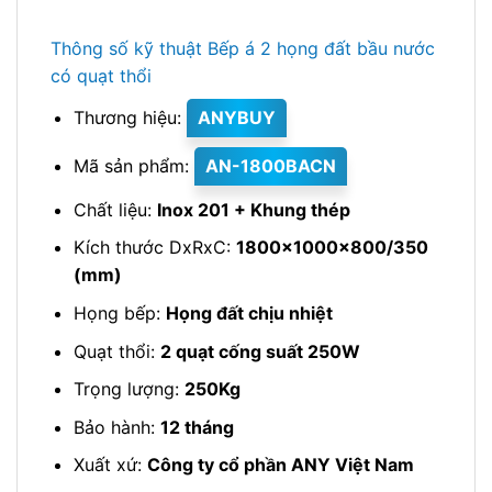
Thông số kỹ thuật Bếp á 2 họng đất bầu nước
có quạt thổi
Thương hiệu:
ANYBUY
Mã sản phẩm:
AN-1800BACN
Chất liệu:
Inox 201 + Khung thép
Kích thước DxRxC:
1800x1000x800/350
(mm)
Họng bếp:
Họng đất chịu nhiệt
Quạt thổi:
2 quạt cống suất 250W
Trọng lượng:
250Kg
Bảo hành:
12 tháng
Xuất xứ:
Công ty cổ phần ANY Việt Nam