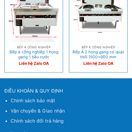
BẾP Á CÔNG NGHIỆP
BẾP Á CÔNG NGHIỆP
Bếp á công nghiệp 1 họng
Bếp Á 2 họng gang có quạt
gang 1 bầu nước
thổi 1500×900 mm
Liên hệ Zalo OA
Liên hệ Zalo OA
ĐIỀU KHOẢN & QUY ĐỊNH
Chính sách bảo mật
Vận chuyển & Giao nhận
Chính sách đổi trả hàng