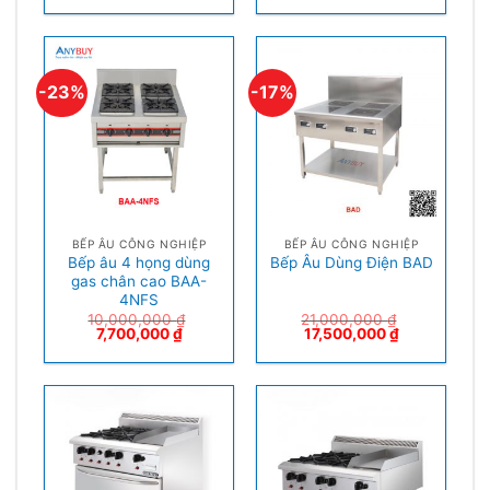
-23%
-17%
BẾP ÂU CÔNG NGHIỆP
BẾP ÂU CÔNG NGHIỆP
Bếp âu 4 họng dùng
Bếp Âu Dùng Điện BAD
gas chân cao BAA-
4NFS
10,000,000
₫
21,000,000
₫
7,700,000
₫
17,500,000
₫