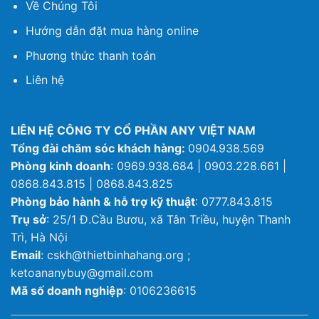
Về Chúng Tôi
Hướng dẫn đặt mua hàng online
Phương thức thanh toán
Liên hệ
LIÊN HỆ CÔNG TY CỔ PHẦN ANY VIỆT NAM
Tổng đài chăm sóc khách hàng:
0904.938.569
Phòng kinh doanh
: 0969.938.684 | 0903.228.661 |
0868.843.815 | 0868.843.825
Phòng bảo hành & hỗ trợ kỹ thuật
: 0777.843.815
Trụ sở
: 25/1 Đ.Cầu Bươu, xã Tân Triều, huyện Thanh
Trì, Hà Nội
Email
: cskh@thietbinhahang.org ;
ketoananybuy@gmail.com
Mã số doanh nghiệp
: 0106236615