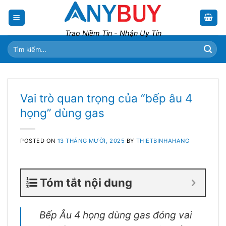
Skip
to
content
Trao Niềm Tin - Nhận Uy Tín
Tìm
kiếm:
Vai trò quan trọng của “bếp âu 4
họng” dùng gas
POSTED ON
13 THÁNG MƯỜI, 2025
BY
THIETBINHAHANG
Tóm tắt nội dung
Bếp Âu 4 họng dùng gas đóng vai