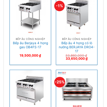
-1%
BẾP ÂU CÔNG NGHIỆP
BẾP ÂU CÔNG NGHIỆP
Bếp âu Berjaya 4 họng
Bếp âu 4 họng có lò
gas OB4FS-17
nướng BERJAYA DRO4-
17
19,500,000
₫
33,860,000
₫
33,650,000
₫
-25%