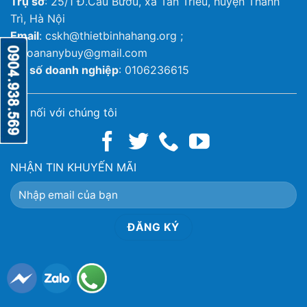
Trụ sở
: 25/1 Đ.Cầu Bươu, xã Tân Triều, huyện Thanh
Trì, Hà Nội
Email
: cskh@thietbinhahang.org ;
ketoananybuy@gmail.com
Mã số doanh nghiệp
: 0106236615
Kết nối với chúng tôi
NHẬN TIN KHUYẾN MÃI