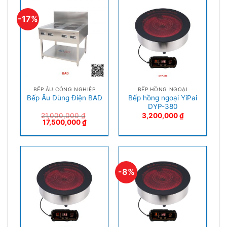
-17%
BẾP ÂU CÔNG NGHIỆP
BẾP HỒNG NGOẠI
Bếp hồng ngoại YiPai
Bếp Âu Dùng Điện BAD
DYP-380
21,000,000
₫
3,200,000
₫
17,500,000
₫
-8%