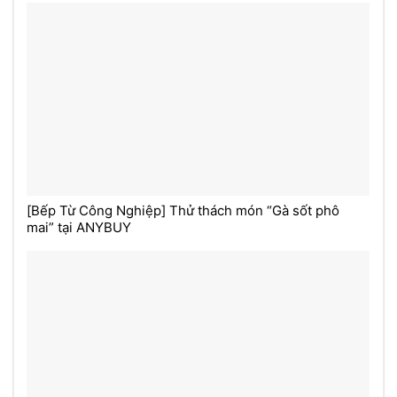
[Bếp Từ Công Nghiệp] Thử thách món “Gà sốt phô
mai” tại ANYBUY