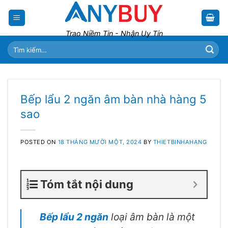
Skip
to
content
Trao Niềm Tin - Nhận Uy Tín
Tìm
kiếm:
Bếp lẩu 2 ngăn âm bàn nhà hàng 5
sao
POSTED ON
18 THÁNG MƯỜI MỘT, 2024
BY
THIETBINHAHANG
Tóm tắt nội dung
Bếp lẩu 2 ngăn
loại âm bàn là một