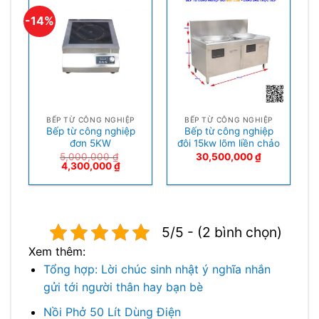
-14%
BẾP TỪ CÔNG NGHIỆP
BẾP TỪ CÔNG NGHIỆP
Bếp từ công nghiệp
Bếp từ công nghiệp
đơn 5KW
đôi 15kw lõm liền chảo
5,000,000
₫
30,500,000
₫
4,300,000
₫
5/5 - (2 bình chọn)
Xem thêm:
Tổng hợp: Lời chúc sinh nhật ý nghĩa nhắn
gửi tới người thân hay bạn bè
Nồi Phở 50 Lít Dùng Điện