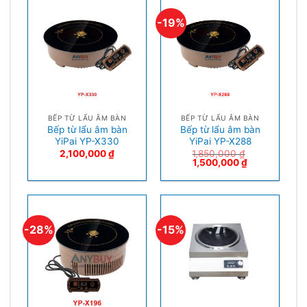
-19%
BẾP TỪ LẨU ÂM BÀN
BẾP TỪ LẨU ÂM BÀN
Bếp từ lẩu âm bàn
Bếp từ lẩu âm bàn
YiPai YP-X330
YiPai YP-X288
2,100,000
₫
1,850,000
₫
1,500,000
₫
-28%
-15%