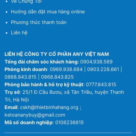
Về Chúng Tôi
Hướng dẫn đặt mua hàng online
Phương thức thanh toán
Liên hệ
LIÊN HỆ CÔNG TY CỔ PHẦN ANY VIỆT NAM
Tổng đài chăm sóc khách hàng:
0904.938.569
Phòng kinh doanh
: 0969.938.684 | 0903.228.661 |
0868.843.815 | 0868.843.825
Phòng bảo hành & hỗ trợ kỹ thuật
: 0777.843.815
Trụ sở
: 25/1 Đ.Cầu Bươu, xã Tân Triều, huyện Thanh
Trì, Hà Nội
Email
: cskh@thietbinhahang.org ;
ketoananybuy@gmail.com
Mã số doanh nghiệp
: 0106236615