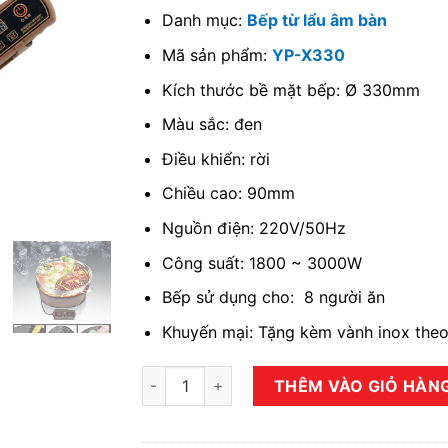
Danh mục:
Bếp từ lẩu âm bàn
Mã sản phẩm:
YP-X330
Kích thước bề mặt bếp: Ø 330mm
Màu sắc: đen
Điều khiển: rời
Chiều cao: 90mm
Nguồn điện: 220V/50Hz
Công suất: 1800 ~ 3000W
Bếp sử dụng cho: 8 người ăn
Khuyến mại: Tặng kèm vành inox the
Bếp từ lẩu âm bàn YiPai YP-X330 số lượng
THÊM VÀO GIỎ HÀN