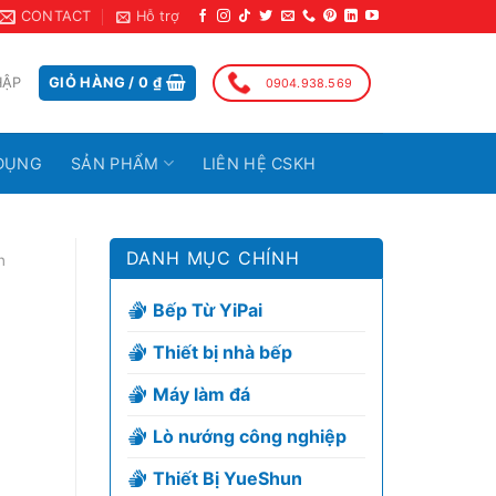
CONTACT
Hỗ trợ
HẬP
GIỎ HÀNG /
0
₫
0904.938.569
DỤNG
SẢN PHẨM
LIÊN HỆ CSKH
DANH MỤC CHÍNH
n
Bếp Từ YiPai
Thiết bị nhà bếp
Máy làm đá
Lò nướng công nghiệp
Thiết Bị YueShun