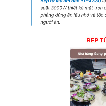
Bếp từ lẩu âm bàn YP-X330
là
suất 3000W thiết kế mặt tròn 
phẳng dùng ăn lẩu nhỏ và tốc 
người ăn.