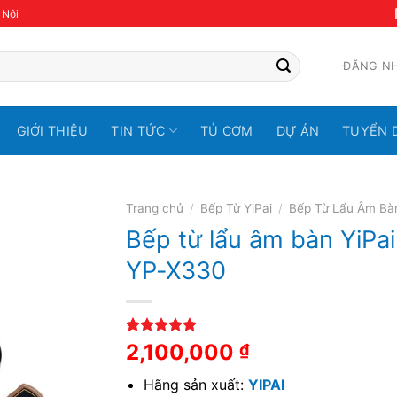
 Nội
ĐĂNG N
GIỚI THIỆU
TIN TỨC
TỦ CƠM
DỰ ÁN
TUYỂN 
Trang chủ
/
Bếp Từ YiPai
/
Bếp Từ Lẩu Âm Bà
Bếp từ lẩu âm bàn YiPai
YP-X330
5.00
1
trên 5
2,100,000
₫
dựa trên
đánh giá
Hãng sản xuất:
YIPAI