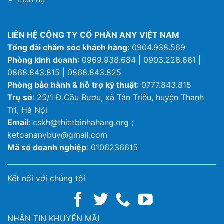
LIÊN HỆ CÔNG TY CỔ PHẦN ANY VIỆT NAM
Tổng đài chăm sóc khách hàng:
0904.938.569
Phòng kinh doanh
: 0969.938.684 | 0903.228.661 |
0868.843.815 | 0868.843.825
Phòng bảo hành & hỗ trợ kỹ thuật
: 0777.843.815
Trụ sở
: 25/1 Đ.Cầu Bươu, xã Tân Triều, huyện Thanh
Trì, Hà Nội
Email
: cskh@thietbinhahang.org ;
ketoananybuy@gmail.com
Mã số doanh nghiệp
: 0106236615
Kết nối với chúng tôi
NHẬN TIN KHUYẾN MÃI