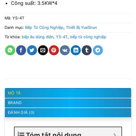
Công suất: 3.5KW*4
Mã:
YS-4T
Danh mục:
Bếp Từ Công Nghiệp
,
Thiết Bị YueShun
Từ khóa:
bếp âu dùng điện
,
YS-4T
,
bếp từ công nghiệp
MÔ TẢ
BRAND
ĐÁNH GIÁ (0)
Tóm tắt nội dung