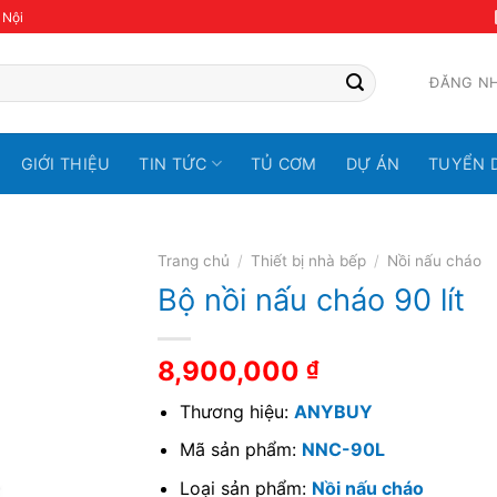
 Nội
ĐĂNG N
GIỚI THIỆU
TIN TỨC
TỦ CƠM
DỰ ÁN
TUYỂN 
Trang chủ
/
Thiết bị nhà bếp
/
Nồi nấu cháo
Bộ nồi nấu cháo 90 lít
8,900,000
₫
Thương hiệu:
ANYBUY
Mã sản phẩm:
NNC-90L
Loại sản phẩm:
Nồi nấu cháo