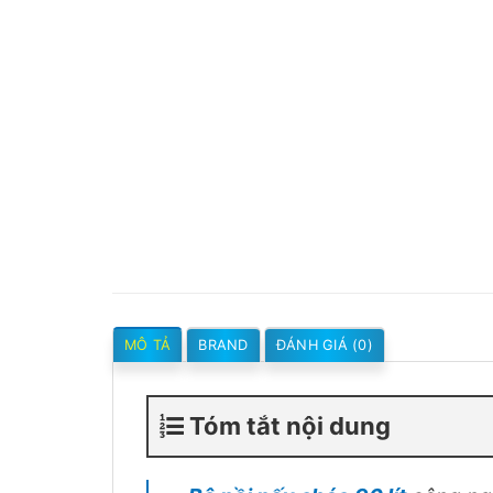
MÔ TẢ
BRAND
ĐÁNH GIÁ (0)
Tóm tắt nội dung