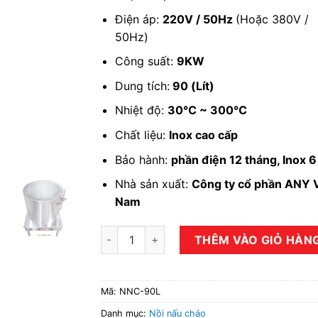
Điện áp:
220V / 50Hz
(Hoặc 380V /
50Hz)
Công suất:
9KW
Dung tích:
90 (Lít)
Nhiệt độ:
30℃ ~ 300℃
Chất liệu:
Inox cao cấp
Bảo hành:
phần điện 12 tháng, Inox 
Nhà sản xuất:
Công ty cổ phần ANY V
Nam
Bộ nồi nấu cháo 90 lít số lượng
THÊM VÀO GIỎ HÀN
Mã:
NNC-90L
Danh mục:
Nồi nấu cháo