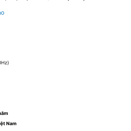
áo
0Hz)
 năm
iệt Nam