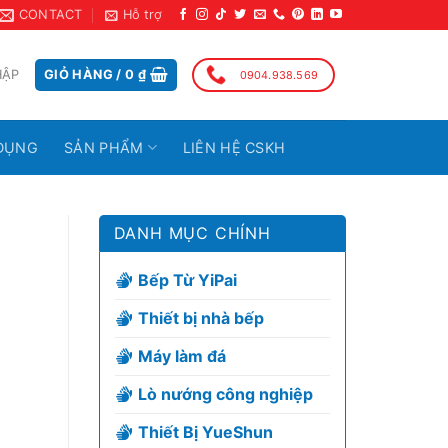
CONTACT
Hỗ trợ
HẬP
GIỎ HÀNG /
0
₫
0904.938.569
DỤNG
SẢN PHẨM
LIÊN HỆ CSKH
DANH MỤC CHÍNH
Bếp Từ YiPai
Thiết bị nhà bếp
Máy làm đá
Lò nướng công nghiệp
Thiết Bị YueShun