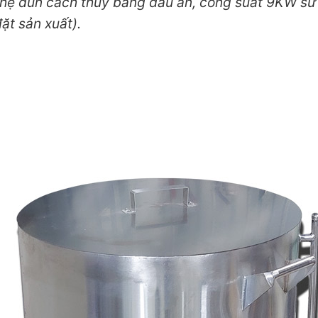
hệ đun cách thủy bằng dầu ăn, công suất 9KW sử
t sản xuất).