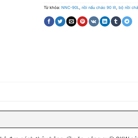
Từ khóa:
NNC-90L
,
nồi nấu cháo 90 lít
,
bộ nồi ch