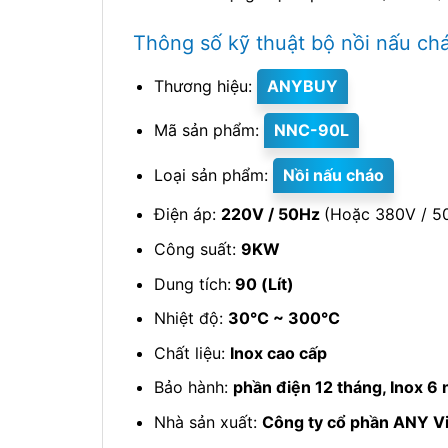
Thông số kỹ thuật bộ nồi nấu ch
Thương hiệu:
ANYBUY
Mã sản phẩm:
NNC-90L
Loại sản phẩm:
Nồi nấu cháo
Điện áp:
220V / 50Hz
(Hoặc 380V / 5
Công suất:
9KW
Dung tích:
90 (Lít)
Nhiệt độ:
30℃ ~ 300℃
Chất liệu:
Inox cao cấp
Bảo hành:
phần điện 12 tháng, Inox 6
Nhà sản xuất:
Công ty cổ phần ANY V