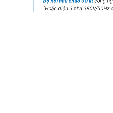
Bộ nồi nấu cháo 90 lít
công ng
(Hoặc điện 3 pha 380V/50Hz đặ