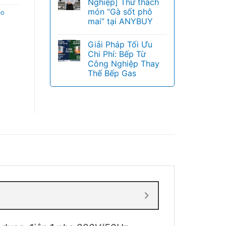
Nghiệp] Thử thách
món “Gà sốt phô
áo
mai” tại ANYBUY
Giải Pháp Tối Ưu
Chi Phí: Bếp Từ
Công Nghiệp Thay
Thế Bếp Gas