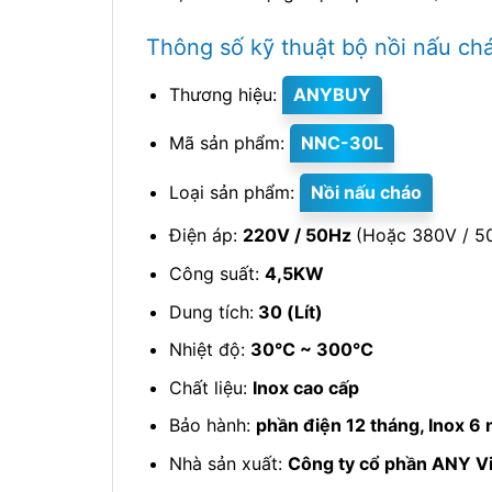
Thông số kỹ thuật bộ nồi nấu ch
Thương hiệu:
ANYBUY
Mã sản phẩm:
NNC-30L
Loại sản phẩm:
Nồi nấu cháo
Điện áp:
220V / 50Hz
(Hoặc 380V / 5
Công suất:
4,5KW
Dung tích:
30 (Lít)
Nhiệt độ:
30℃ ~ 300℃
Chất liệu:
Inox cao cấp
Bảo hành:
phần điện 12 tháng, Inox 6
Nhà sản xuất:
Công ty cổ phần ANY V