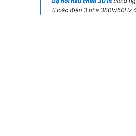
Bộ nồi nấu cháo 30 lít
công ngh
(Hoặc điện 3 pha 380V/50Hz đặ