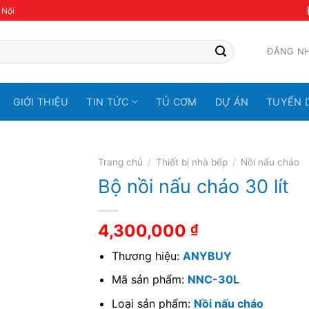
 Nội
ĐĂNG N
GIỚI THIỆU
TIN TỨC
TỦ CƠM
DỰ ÁN
TUYỂN 
Trang chủ
/
Thiết bị nhà bếp
/
Nồi nấu cháo
Bộ nồi nấu cháo 30 lít
4,300,000
₫
Thương hiệu:
ANYBUY
Mã sản phẩm:
NNC-30L
Loại sản phẩm:
Nồi nấu cháo