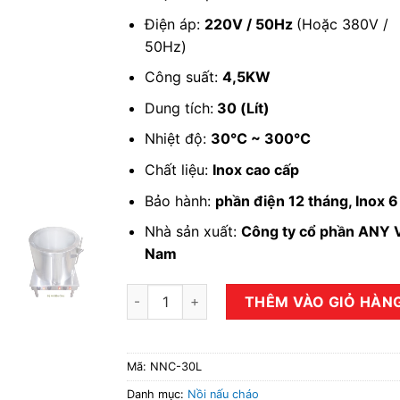
Điện áp:
220V / 50Hz
(Hoặc 380V /
50Hz)
Công suất:
4,5KW
Dung tích:
30 (Lít)
Nhiệt độ:
30℃ ~ 300℃
Chất liệu:
Inox cao cấp
Bảo hành:
phần điện 12 tháng, Inox 
Nhà sản xuất:
Công ty cổ phần ANY V
Nam
Bộ nồi nấu cháo 30 lít số lượng
THÊM VÀO GIỎ HÀN
Mã:
NNC-30L
Danh mục:
Nồi nấu cháo