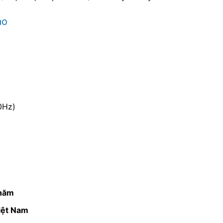
áo
0Hz)
 năm
iệt Nam