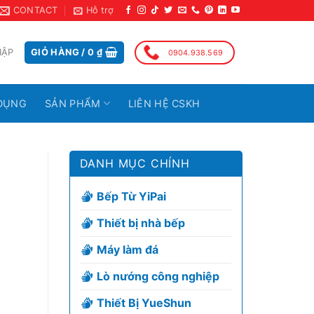
CONTACT
Hỗ trợ
HẬP
GIỎ HÀNG /
0
₫
0904.938.569
DỤNG
SẢN PHẨM
LIÊN HỆ CSKH
DANH MỤC CHÍNH
Bếp Từ YiPai
Thiết bị nhà bếp
Máy làm đá
Lò nướng công nghiệp
Thiết Bị YueShun