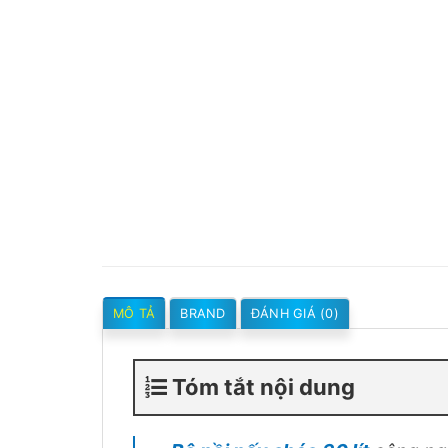
MÔ TẢ
BRAND
ĐÁNH GIÁ (0)
Tóm tắt nội dung