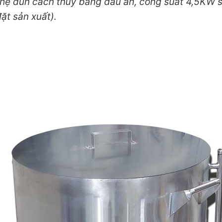
ệ đun cách thủy bằng dầu ăn, công suất 4,5KW 
t sản xuất).