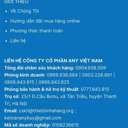
GIỚI THIỆU
Về Chúng Tôi
Hướng dẫn đặt mua hàng online
Phương thức thanh toán
Liên hệ
LIÊN HỆ CÔNG TY CỔ PHẦN ANY VIỆT NAM
Tổng đài chăm sóc khách hàng:
0904.938.569
Phòng kinh doanh
: 0969.938.684 | 0903.228.661 |
0868.843.815 | 0868.843.825
Phòng bảo hành & hỗ trợ kỹ thuật
: 0777.843.815
Trụ sở
: 25/1 Đ.Cầu Bươu, xã Tân Triều, huyện Thanh
Trì, Hà Nội
Email
: cskh@thietbinhahang.org ;
ketoananybuy@gmail.com
Mã số doanh nghiệp
: 0106236615