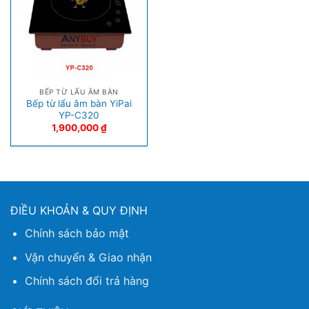
BẾP TỪ LẨU ÂM BÀN
Bếp từ lẩu âm bàn YiPai
YP-C320
1,900,000
₫
ĐIỀU KHOẢN & QUY ĐỊNH
Chính sách bảo mật
Vận chuyển & Giao nhận
Chính sách đổi trả hàng