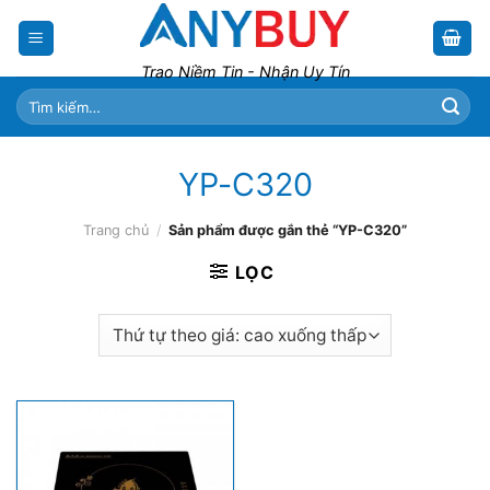
Skip
to
content
Trao Niềm Tin - Nhận Uy Tín
Tìm
kiếm:
YP-C320
Trang chủ
/
Sản phẩm được gắn thẻ “YP-C320”
LỌC