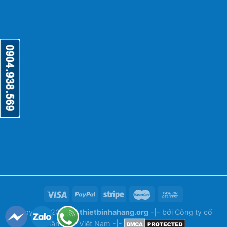
Copyright 2026 ©
thietbinhahang.org
-|- bởi
Công ty cổ
phần ANY Việt Nam
-|-