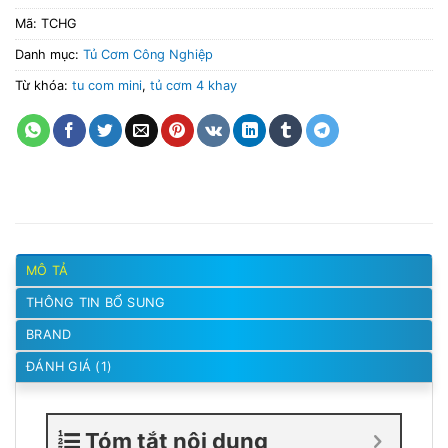
Mã:
TCHG
Danh mục:
Tủ Cơm Công Nghiệp
Từ khóa:
tu com mini
,
tủ cơm 4 khay
MÔ TẢ
THÔNG TIN BỔ SUNG
BRAND
ĐÁNH GIÁ (1)
Tóm tắt nội dung