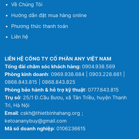
Về Chúng Tôi
Hướng dẫn đặt mua hàng online
Phương thức thanh toán
Liên hệ
LIÊN HỆ CÔNG TY CỔ PHẦN ANY VIỆT NAM
Tổng đài chăm sóc khách hàng:
0904.938.569
Phòng kinh doanh
: 0969.938.684 | 0903.228.661 |
0868.843.815 | 0868.843.825
Phòng bảo hành & hỗ trợ kỹ thuật
: 0777.843.815
Trụ sở
: 25/1 Đ.Cầu Bươu, xã Tân Triều, huyện Thanh
Trì, Hà Nội
Email
: cskh@thietbinhahang.org ;
ketoananybuy@gmail.com
Mã số doanh nghiệp
: 0106236615