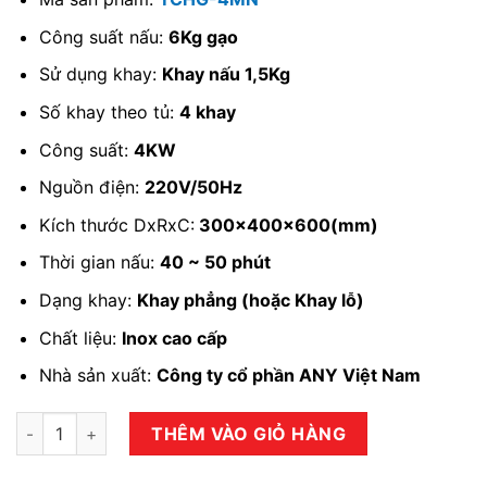
Công suất nấu:
6Kg gạo
Sử dụng khay:
Khay nấu 1,5Kg
Số khay theo tủ:
4 khay
Công suất:
4KW
Nguồn điện:
220V/50Hz
Kích thước DxRxC:
300x400x600(mm)
Thời gian nấu:
40 ~ 50 phút
Dạng khay:
Khay phẳng (hoặc Khay lỗ)
Chất liệu:
Inox cao cấp
Nhà sản xuất:
Công ty cổ phần ANY Việt Nam
Tủ Cơm Mini điện áp 220V/4KW số lượng
THÊM VÀO GIỎ HÀNG