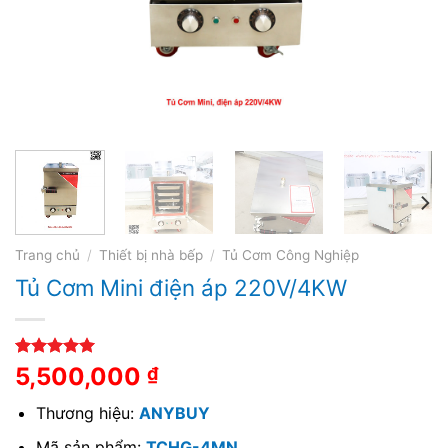
Trang chủ
/
Thiết bị nhà bếp
/
Tủ Cơm Công Nghiệp
Tủ Cơm Mini điện áp 220V/4KW
5.00
1
trên 5
5,500,000
₫
dựa trên
đánh giá
Thương hiệu:
ANYBUY
Mã sản phẩm:
TCHG-4MN