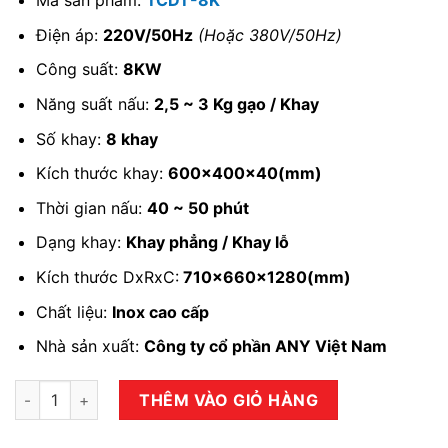
Mã sản phẩm:
TCDT-8K
Điện áp:
220V/50Hz
(Hoặc 380V/50Hz)
Công suất:
8KW
Năng suất nấu:
2,5 ~ 3 Kg gạo / Khay
Số khay:
8 khay
Kích thước khay:
600x400x40(mm)
Thời gian nấu:
40 ~ 50 phút
Dạng khay:
Khay phẳng / Khay lỗ
Kích thước DxRxC:
710x660x1280(mm)
Chất liệu:
Inox cao cấp
Nhà sản xuất:
Công ty cổ phần ANY Việt Nam
Tủ nấu cơm điện tử 8 khay ANYBUY TCDT-8K số lượng
THÊM VÀO GIỎ HÀNG