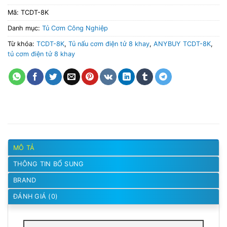
Mã:
TCDT-8K
Danh mục:
Tủ Cơm Công Nghiệp
Từ khóa:
TCDT-8K
,
Tủ nấu cơm điện tử 8 khay
,
ANYBUY TCDT-8K
,
tủ cơm điện tử 8 khay
MÔ TẢ
THÔNG TIN BỔ SUNG
BRAND
ĐÁNH GIÁ (0)