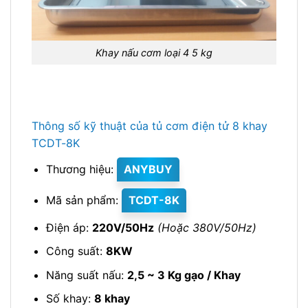
Khay nấu cơm loại 4 5 kg
Thông số kỹ thuật của tủ cơm điện tử 8 khay
TCDT-8K
Thương hiệu:
ANYBUY
Mã sản phẩm:
TCDT-8K
Điện áp:
220V/50Hz
(Hoặc 380V/50Hz)
Công suất:
8KW
Năng suất nấu:
2,5 ~ 3 Kg gạo / Khay
Số khay:
8 khay