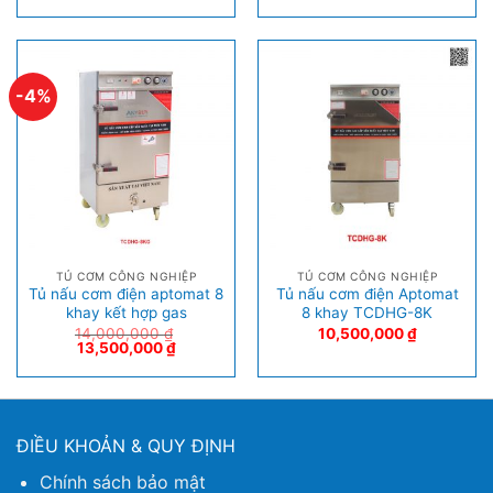
-4%
TỦ CƠM CÔNG NGHIỆP
TỦ CƠM CÔNG NGHIỆP
Tủ nấu cơm điện aptomat 8
Tủ nấu cơm điện Aptomat
khay kết hợp gas
8 khay TCDHG-8K
14,000,000
₫
10,500,000
₫
13,500,000
₫
ĐIỀU KHOẢN & QUY ĐỊNH
Chính sách bảo mật