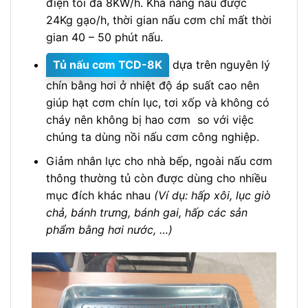
điện tối đa 8KW/h. Khả năng nấu được
24Kg gạo/h, thời gian nấu cơm chỉ mất thời
gian 40 – 50 phút nấu.
Tủ nấu cơm TCD-8K
dựa trên nguyên lý
chín bằng hơi ở nhiệt độ áp suất cao nên
giúp hạt cơm chín lục, tơi xốp và không có
cháy nên không bị hao cơm so với việc
chúng ta dùng nồi nấu cơm công nghiệp.
Giảm nhân lực cho nhà bếp, ngoài nấu cơm
thông thường tủ còn được dùng cho nhiều
mục đích khác nhau
(Ví dụ: hấp xôi, lục giò
chả, bánh trưng, bánh gai, hấp các sản
phẩm bằng hơi nước, …)