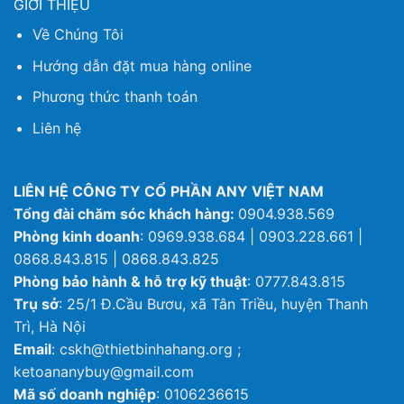
GIỚI THIỆU
Về Chúng Tôi
Hướng dẫn đặt mua hàng online
Phương thức thanh toán
Liên hệ
LIÊN HỆ CÔNG TY CỔ PHẦN ANY VIỆT NAM
Tổng đài chăm sóc khách hàng:
0904.938.569
Phòng kinh doanh
: 0969.938.684 | 0903.228.661 |
0868.843.815 | 0868.843.825
Phòng bảo hành & hỗ trợ kỹ thuật
: 0777.843.815
Trụ sở
: 25/1 Đ.Cầu Bươu, xã Tân Triều, huyện Thanh
Trì, Hà Nội
Email
: cskh@thietbinhahang.org ;
ketoananybuy@gmail.com
Mã số doanh nghiệp
: 0106236615