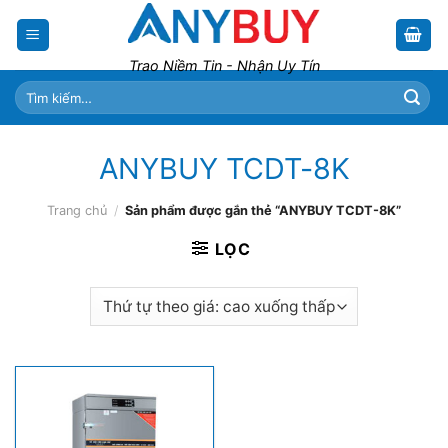
Skip
to
content
Trao Niềm Tin - Nhận Uy Tín
Tìm
kiếm:
ANYBUY TCDT-8K
Trang chủ
/
Sản phẩm được gắn thẻ “ANYBUY TCDT-8K”
LỌC