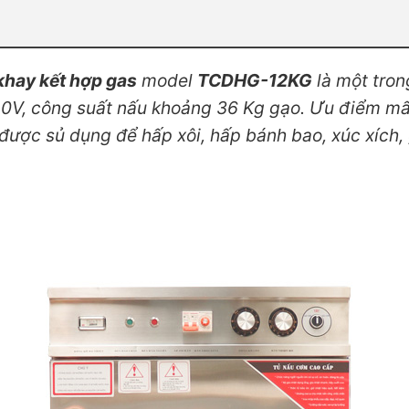
khay kết hợp gas
model
TCDHG-12KG
là một tro
0V, công suất nấu khoảng 36 Kg gạo. Ưu điểm mất
ược sủ dụng để hấp xôi, hấp bánh bao, xúc xích, 