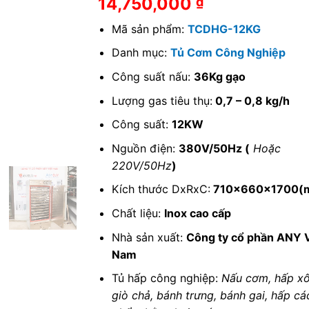
14,750,000
₫
dựa trên
đánh giá
Mã sản phẩm:
TCDHG-12KG
Danh mục:
Tủ Cơm Công Nghiệp
Công suất nấu:
36Kg gạo
Lượng gas tiêu thụ:
0,7 – 0,8 kg/h
Công suất:
12KW
Nguồn điện:
380V/50Hz (
Hoặc
220V/50Hz
)
Kích thước DxRxC:
710x660x1700(
Chất liệu:
Inox cao cấp
Nhà sản xuất:
Công ty cổ phần ANY V
Nam
Tủ hấp công nghiệp:
Nấu cơm, hấp xôi
giò chả, bánh trưng, bánh gai, hấp cá