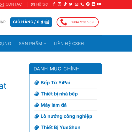
CONTACT
Hỗ trợ
HẬP
GIỎ HÀNG /
0
₫
0904.938.569
DỤNG
SẢN PHẨM
LIÊN HỆ CSKH
DANH MỤC CHÍNH
Bếp Từ YiPai
at
Thiết bị nhà bếp
Máy làm đá
Lò nướng công nghiệp
Thiết Bị YueShun