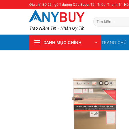
Skip
Địa chỉ: Số 25 ngõ 1 đường Cầu Bươu, Tân Triều, Thanh Trì, Hà
to
content
Tìm
kiếm:
Trao Niềm Tin - Nhận Uy Tín
TRANG CHỦ
DANH MỤC CHÍNH