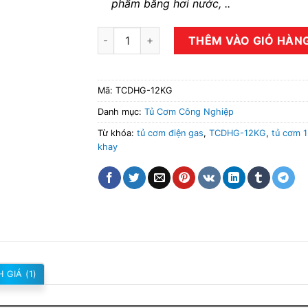
phẩm bằng hơi nước, ..
Tủ nấu cơm điện aptomat 12 khay kết hợp 
THÊM VÀO GIỎ HÀN
Mã:
TCDHG-12KG
Danh mục:
Tủ Cơm Công Nghiệp
Từ khóa:
tủ cơm điện gas
,
TCDHG-12KG
,
tủ cơm 1
khay
 GIÁ (1)