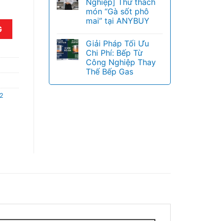
Nghiệp] Thử thách
món “Gà sốt phô
mai” tại ANYBUY
gas TCDHG-12KG số lượng
G
Giải Pháp Tối Ưu
Chi Phí: Bếp Từ
Công Nghiệp Thay
Thế Bếp Gas
2