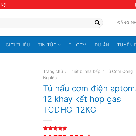
 Nội
ĐĂNG N
GIỚI THIỆU
TIN TỨC
TỦ CƠM
DỰ ÁN
TUYỂN 
Trang chủ
/
Thiết bị nhà bếp
/
Tủ Cơm Công
Nghiệp
Tủ nấu cơm điện aptom
12 khay kết hợp gas
TCDHG-12KG
5.00
1
trên 5