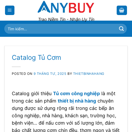
Skip
to
content
Trao Niềm Tin - Nhận Uy Tín
Tìm
kiếm:
Catalog Tủ Cơm
POSTED ON
9 THÁNG TƯ, 2025
BY
THIETBINHAHANG
Catalog giới thiệu
Tủ cơm công nghiệp
là một
trong các sản phẩm
thiết bị nhà hàng
chuyên
dụng được sử dụng rộng rãi trong các bếp ăn
công nghiệp, nhà hàng, khách sạn, trường học,
bệnh viện… để nấu cơm với số lượng lớn, đảm
bảo chất lượng cơm chín đều, thơm ngon và tiết