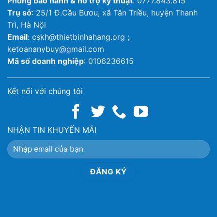
Phòng bảo hành & hỗ trợ kỹ thuật
: 0777.843.815
Trụ sở
: 25/1 Đ.Cầu Bươu, xã Tân Triều, huyện Thanh
Trì, Hà Nội
Email
: cskh@thietbinhahang.org ;
ketoananybuy@gmail.com
Mã số doanh nghiệp
: 0106236615
Kết nối với chúng tôi
NHẬN TIN KHUYẾN MÃI