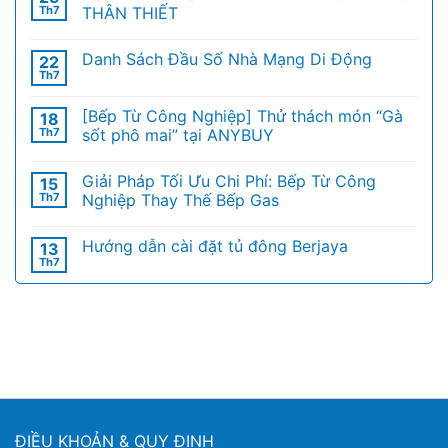
Th7
THÂN THIẾT
Danh Sách Đầu Số Nhà Mạng Di Động
22
Th7
[Bếp Từ Công Nghiệp] Thử thách món “Gà
18
Th7
sốt phô mai” tại ANYBUY
Giải Pháp Tối Ưu Chi Phí: Bếp Từ Công
15
Th7
Nghiệp Thay Thế Bếp Gas
Hướng dẫn cài đặt tủ đông Berjaya
13
Th7
ĐIỀU KHOẢN & QUY ĐỊNH