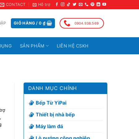
CONTACT
Hỗ trợ
HẬP
GIỎ HÀNG /
0
₫
0904.938.569
DỤNG
SẢN PHẨM
LIÊN HỆ CSKH
DANH MỤC CHÍNH
Bếp Từ YiPai
trợ
Thiết bị nhà bếp
,
g
Máy làm đá
Lò nướng công nghiệp