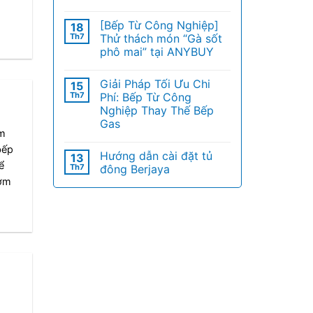
[Bếp Từ Công Nghiệp]
18
Th7
Thử thách món “Gà sốt
phô mai” tại ANYBUY
Giải Pháp Tối Ưu Chi
15
Th7
Phí: Bếp Từ Công
Nghiệp Thay Thế Bếp
Gas
ẩm
bếp
Hướng dẫn cài đặt tủ
13
ể
Th7
đông Berjaya
hơm