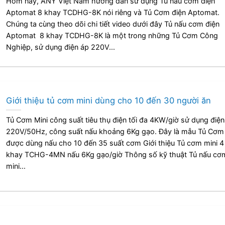
Hôm nay, ANY Việt Nam hướng dẫn sử dụng Tủ nấu cơm điện
Aptomat 8 khay TCDHG-8K nói riêng và Tủ Cơm điện Aptomat.
Chúng ta cùng theo dõi chi tiết video dưới đây Tủ nấu cơm điện
Aptomat 8 khay TCDHG-8K là một trong những Tủ Cơm Công
Nghiệp, sử dụng điện áp 220V...
Giới thiệu tủ cơm mini dùng cho 10 đến 30 người ăn
Tủ Cơm Mini công suất tiêu thụ điện tối đa 4KW/giờ sử dụng điện
220V/50Hz, công suất nấu khoảng 6Kg gạo. Đây là mẫu Tủ Cơm
được dùng nấu cho 10 đến 35 suất cơm Giới thiệu Tủ cơm mini 4
khay TCHG-4MN nấu 6Kg gạo/giờ Thông số kỹ thuật Tủ nấu cơ
mini...