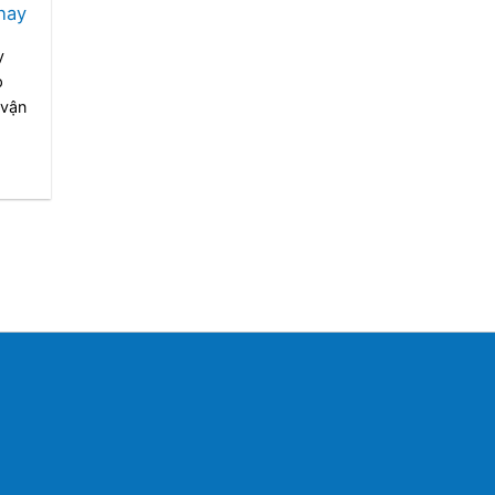
hay
y
p
 vận