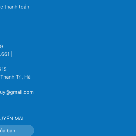
c thanh toán
69
.661 |
815
 Thanh Trì, Hà
ybuy@gmail.com
UYẾN MÃI