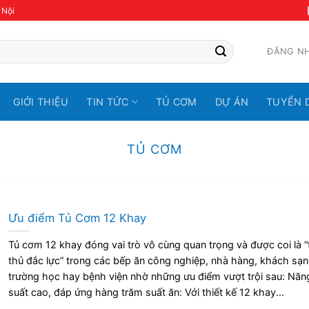
 Nội
ĐĂNG N
GIỚI THIỆU
TIN TỨC
TỦ CƠM
DỰ ÁN
TUYỂN 
TỦ CƠM
Ưu điểm Tủ Cơm 12 Khay
Tủ cơm 12 khay đóng vai trò vô cùng quan trọng và được coi là “
thủ đắc lực” trong các bếp ăn công nghiệp, nhà hàng, khách sạn
trường học hay bệnh viện nhờ những ưu điểm vượt trội sau: Năn
suất cao, đáp ứng hàng trăm suất ăn: Với thiết kế 12 khay...