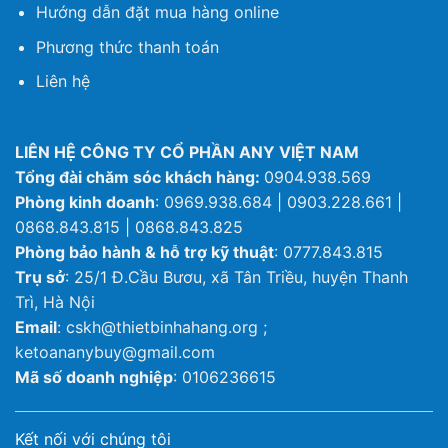
Hướng dẫn đặt mua hàng online
Phương thức thanh toán
Liên hệ
LIÊN HỆ CÔNG TY CỔ PHẦN ANY VIỆT NAM
Tổng đài chăm sóc khách hàng:
0904.938.569
Phòng kinh doanh
: 0969.938.684 | 0903.228.661 |
0868.843.815 | 0868.843.825
Phòng bảo hành & hỗ trợ kỹ thuật
: 0777.843.815
Trụ sở
: 25/1 Đ.Cầu Bươu, xã Tân Triều, huyện Thanh
Trì, Hà Nội
Email
: cskh@thietbinhahang.org ;
ketoananybuy@gmail.com
Mã số doanh nghiệp
: 0106236615
Kết nối với chúng tôi