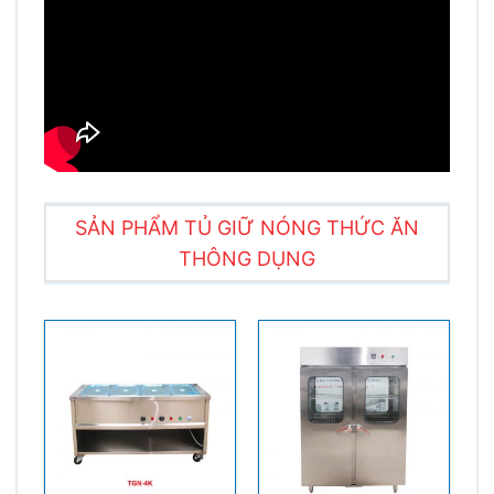
SẢN PHẨM TỦ GIỮ NÓNG THỨC ĂN
THÔNG DỤNG