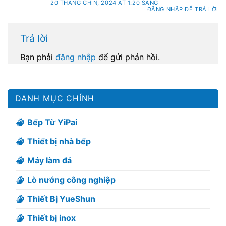
20 THÁNG CHÍN, 2024 AT 1:20 SÁNG
ĐĂNG NHẬP ĐỂ TRẢ LỜI
Trả lời
Bạn phải
đăng nhập
để gửi phản hồi.
DANH MỤC CHÍNH
Bếp Từ YiPai
Thiết bị nhà bếp
Máy làm đá
Lò nướng công nghiệp
Thiết Bị YueShun
Thiết bị inox