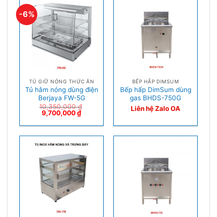
-6%
TỦ GIỮ NÓNG THỨC ĂN
BẾP HẤP DIMSUM
Tủ hâm nóng dùng điện
Bếp hấp DimSum dùng
Berjaya FW-5G
gas BHDS-750G
10,350,000
₫
Liên hệ Zalo OA
9,700,000
₫