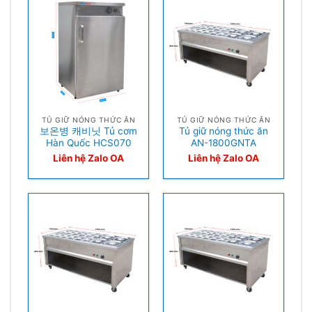
TỦ GIỮ NÓNG THỨC ĂN
TỦ GIỮ NÓNG THỨC ĂN
보온병 캐비닛 Tủ cơm
Tủ giữ nóng thức ăn
Hàn Quốc HCS070
AN-1800GNTA
Liên hệ Zalo OA
Liên hệ Zalo OA