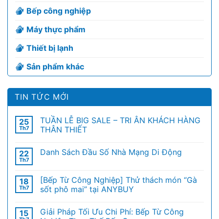
Bếp công nghiệp
Máy thực phẩm
Thiết bị lạnh
Sản phẩm khác
TIN TỨC MỚI
TUẦN LỄ BIG SALE – TRI ÂN KHÁCH HÀNG
25
Th7
THÂN THIẾT
Danh Sách Đầu Số Nhà Mạng Di Động
22
Th7
[Bếp Từ Công Nghiệp] Thử thách món “Gà
18
Th7
sốt phô mai” tại ANYBUY
Giải Pháp Tối Ưu Chi Phí: Bếp Từ Công
15