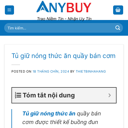
Skip
to
content
Trao Niềm Tin - Nhận Uy Tín
Tìm
kiếm:
Tủ giữ nóng thức ăn quầy bán cơm
POSTED ON
18 THÁNG CHÍN, 2024
BY
THIETBINHAHANG
Tóm tắt nội dung
Tủ giữ nóng thức ăn
quầy bán
cơm được thiết kế buồng đun